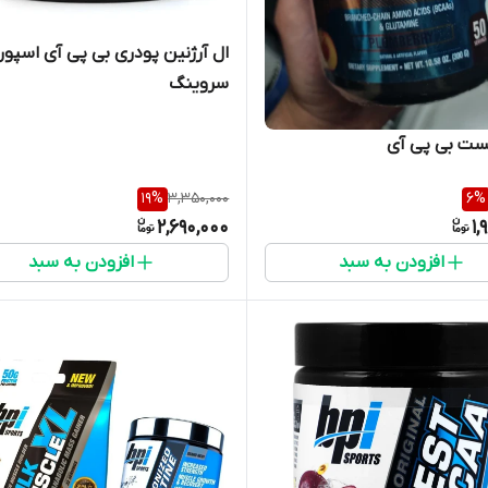
سروینگ
ست بی پی آی
19
%
3,350,000
6
%
2,690,000
1,
افزودن به سبد
افزودن به سبد