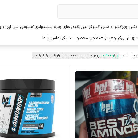
تئین وی
گینر و مس گینر
کراتین
پکیج های ویژه پیشنهادی
آمینو
بی سی ای ای
پ
ت
اچ ام بی
کربوهیدرات
تمامی محصولات
شیکر
تماس با ما
 براساس:
پربازدیدترین
پرفروش‌ترین
جدیدترین
ارزان‌ترین
گران‌ترین