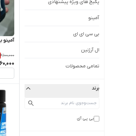
پکیج های ویژه پیشنهادی
آمینو
بی سی ای ای
آمینو ب
ال آرژنین
2,100,000
960,000
تمامی محصولات
برند
بی پی آی