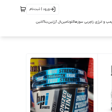
ورود | ثبت‌نام
مپ و انرژی زا
چربی سوزها
گلوتامین
ال آرژنین
بتاآلانین