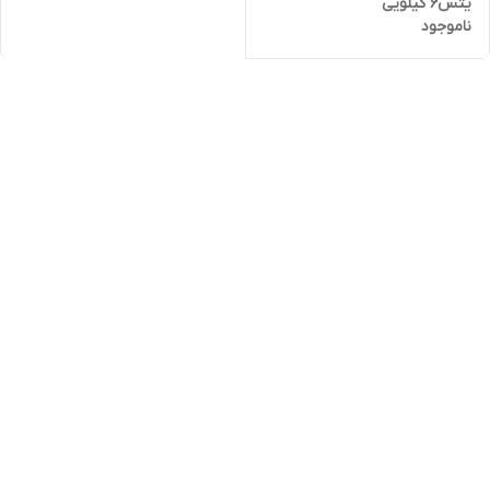
یتس۶ کیلویی
ناموجود