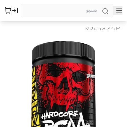
مکمل شااپ
/
بی سی ای ای