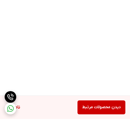
عضلانی را کاهش می دهد. در عین حال ریکاوری عضلات را نیز افزایش
می دهد.
بی سی ای ای 9.7 نسبت 2:1:1 لوسین، ایزولوسین و والین را ارائه می دهد
که اسیدهای آمینه ضروری برای ریکاوری هستند. لوسین همچنین به
فعال سازی سنتز پروتئین کمک می کند.
تمرینات بهتر، ریکاوری بیشتر و کمک به جلوگیری از شکست عضلانی
همه اولویت های اصلی ورزشکاران است.
مشخصات محصول Mutant BCAA 9.7 Supplement BCAA Powder
دیدن محصولات مرتبط
ناموجود
✔️9.7 گرم آمینو اسید های کل
✔️8 الکترولیت اضافه شده برای هیدراته نگه داشتن ماهیچه ها
✔️7.2 گرم بی سی ای ای های فوری