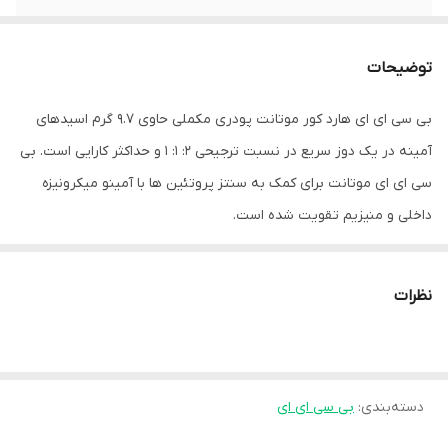
تاریخ مصرف
بیشتر از یکسال
توضیحات
بی سی ای ای هارد کور موتانت پودری مکملی حاوی 9.7 گرم اسیدهای
آمینه در یک دوز سریع در نسبت ترجیحی 2: 1: 1 و حداکثر کارایی است. بی
سی ای ای موتانت برای کمک به سنتز پروتئین ها با آمینو میکرونیزه
داخلی و منیزیم تقویت شده است.
بی سی ای ای موتانت بیش از بی سی ای ای های معمولی است! پودر بی
نظرات
سی ای ای دارای 9.7 گرم ترکیب انرژی بی سی ای ای است که به ریکاوری
کمک می کند و می تواند رشد عضلات را در طول زمان افزایش دهد.
دسته‌بندی
:
بی سی ای ای موتانت
بی سی ای ای