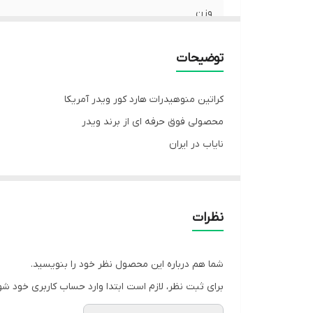
وزن
توضیحات
کراتین منوهیدرات هارد کور ویدر آمریکا
محصولی فوق حرفه ای از برند ویدر
نایاب در ایران
ویژگی های محصول:
✔️کراتین مونوهیدرات ۱۰۰٪ خالص برای حداکثر قدرت و استقامت
نظرات
✔️پشتیبانی از قدرت انفجاری و بهبود عملکرد تمرینی
✔️کمک به تسریع ریکاوری عضلات و کاهش خستگی
شما هم درباره این محصول نظر خود را بنویسید.
✔️باعث افزایش حجم خالص عضلانی و بهبود نتایج تمری
برای ثبت نظر، لازم است ابتدا وارد حساب کاربری خود شو
✔️به راحتی با آب یا نوشیدنی مورد علاقه‌تان مخلوط می‌