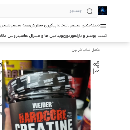
دسته‌بندی محصولات
خانه
پیگیری سفارش
همه محصولات
پرو
تست بوستر و پاراهورمون
ویتامین ها و مینرال ها
سیترولین مالا
مکمل شااپ
/
کراتین
ک
NE
بر
دس
اص
کش
و