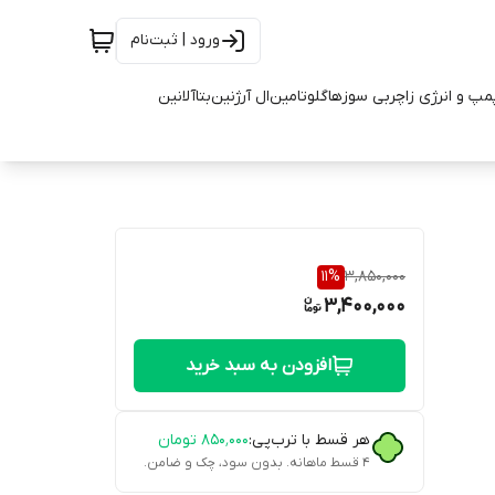
ورود | ثبت‌نام
مپ و انرژی زا
چربی سوزها
گلوتامین
ال آرژنین
بتاآلانین
11
%
3,850,000
3,400,000
افزودن به سبد خرید
هر قسط با ترب‌پی:
۸۵۰٬۰۰۰
تومان
۴ قسط ماهانه. بدون سود، چک و ضامن.