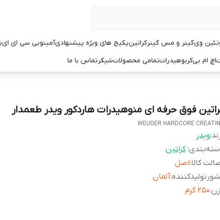
تئین وی
گینر و مس گینر
کراتین
پکیج های ویژه پیشنهادی
آمینو
بی سی ای ای
پ
ت
اچ ام بی
کربوهیدرات
تمامی محصولات
شیکر
تماس با ما
راتین فوق حرفه ای منوهیدرات هاردکور ویدر طعمدار
WEUDER HARDCORE CREATI
ند:
ویدر
ته‌بندی
:
کراتین
الت کالا
:
اصل
ورتولیدکننده
:
آلمان
زن
:
۲۵۰ گرم