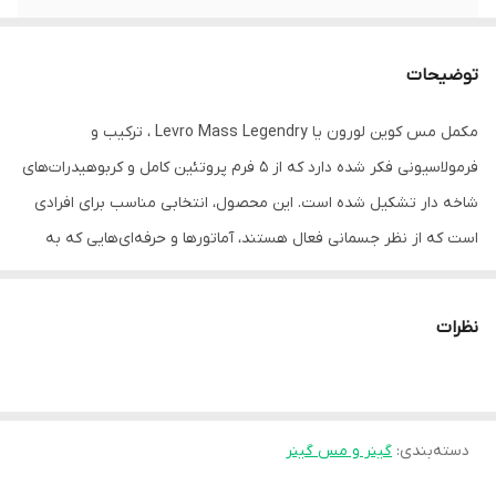
توضیحات
مکمل مس کوین لورون یا Levro Mass Legendry ، ترکیب و
فرمولاسیونی فکر شده دارد که از 5 فرم پروتئین کامل و کربوهیدرات‌های
شاخه دار تشکیل شده است. این محصول، انتخابی مناسب برای افرادی
است که از نظر جسمانی فعال هستند، آماتورها و حرفه‌ای‌هایی که به
دنبال راهی سریع برای کامل کردن رژیم تغذیه‌ی روزانه‌ی خود هستند.
نظرات
حاوی پروتئین‌ برای کمک به رشد و حفظ توده‌ی عضلانی که به شکل
گیری فیزیک ورزشکار کمک می‌کند.
حاوی پروتئین برای حفظ سلامت استخوان
دسته‌بندی
:
گینر و مس گینر
حاوی کربوهیدرات برای بازیابی عملکرد صحیح عضلات بعد از تمرینات
طولانی که باعث خستگی عضلانی و از بین رفتن ذخایر گلیکوژن شده