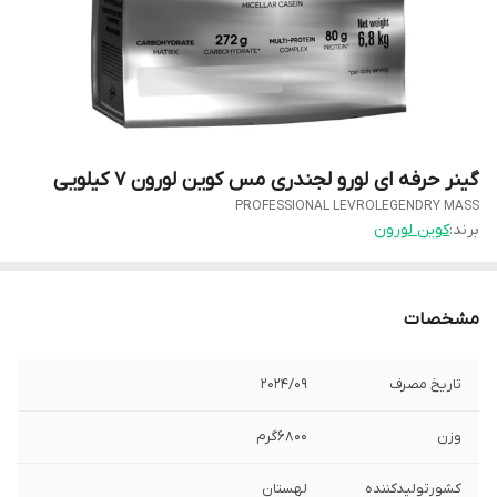
گینر حرفه ای لورو لجندری مس کوین لورون ۷ کیلویی
PROFESSIONAL LEVROLEGENDRY MASS
برند:
کوین لورون
مشخصات
تاریخ مصرف
۲۰۲۴/۰۹
وزن
۶۸۰۰گرم
کشورتولیدکننده
لهستان