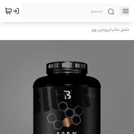
مکمل شااپ
/
پروتئین وی