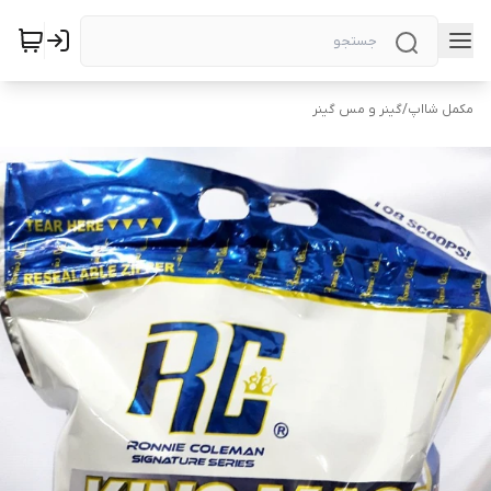
مکمل شااپ
/
گینر و مس گینر