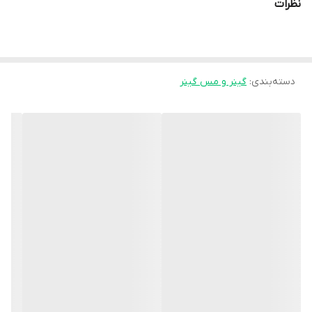
نظرات
Over 1,000 Calories
50G Protein
دسته‌بندی
:
گینر و مس گینر
206G Carbs
Only 26G Sugars
Only 7G Fat
Easy to Mix