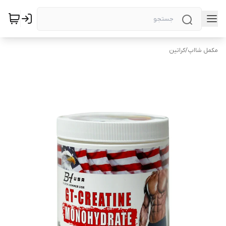
مکمل شااپ
/
کراتین