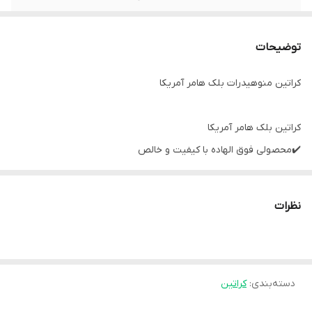
توضیحات
کراتین منوهیدرات بلک هامر آمریکا
کراتین بلک هامر آمریکا
✔️محصولی فوق الهاده با کیفیت و خالص
✔️نایاب در ایران
✔️موجود در فروشگاه مکمل استار
نظرات
✔️ضمانت اصالت محصول
دسته‌بندی
:
کراتین