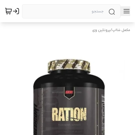
مکمل شااپ
/
پروتئین وی