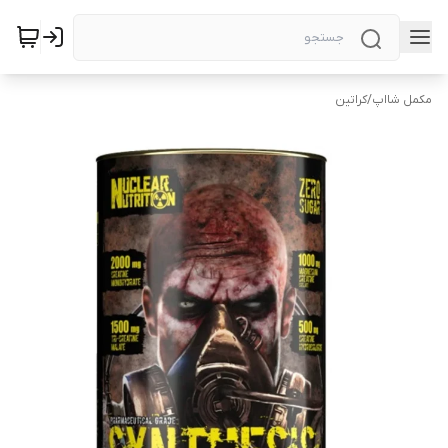
مکمل شااپ
/
کراتین