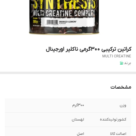
کراتین ترکیبی ۳۰۰گرمی ناکلیر اورجینال
MULTI CREATINE
برند:
فا
مشخصات
وزن
۳۰۰گرم
کشورتولیدکننده
لهستان
اصالت کالا
اصل