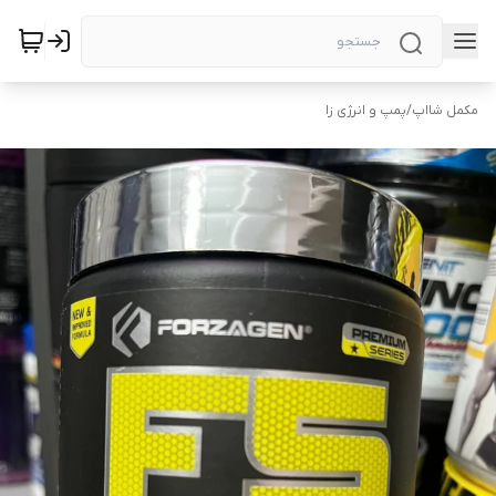
مکمل شااپ
/
پمپ و انرژی زا