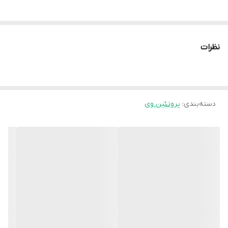
یک پروتئین فوق العاده با کیفیت و قدرتمند با طعمی فوق العاده،
ضمانت اصالت محصول.
نظرات
ویژگی های محصول
دسته‌بندی
:
پروتئین وی
✔️پروتئین وی فوری با کیفیت بالا و طعمی لذیذ
✔️کمک به رشد توده‌ی عضلانی
✔️کمک به حفظ توده‌ی عضلانی