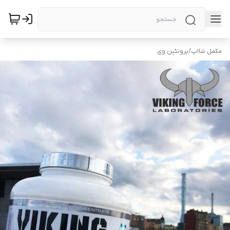
مکمل شااپ
/
پروتئین وی