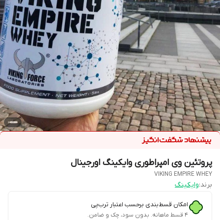
پروتئین وی امپراطوری وایکینگ اورجینال
VIKING EMPIRE WHEY
برند:
وایکینگ
امکان قسط‌بندی برحسب اعتبار ترب‌پی
۴ قسط ماهانه. بدون سود، چک و ضامن.