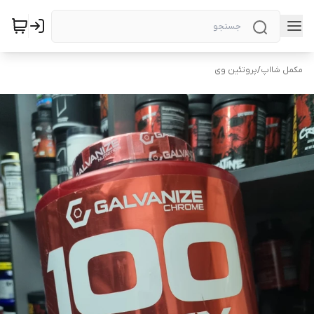
مکمل شااپ
/
پروتئین وی