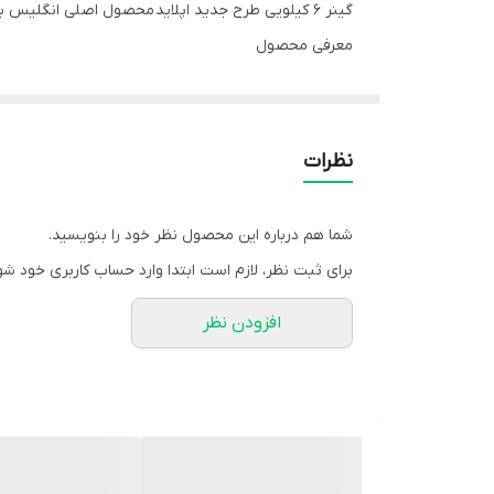
گینر ۶ کیلویی طرح جدید اپلاید محصول اصلی انگلیس با ضمانت اصالت
معرفی محصول
مکمل گینر اپلاید اصلی انگلیس با دقت مهندسی شده است 
نقش مهمی در سنتز پروتئین ایفا می‌کنند و می‌توانند س
نظرات
انتخاب است:• افرادی که خواهان فرمول افزایش توده بدنی
بدنسازان و وزنه برداران• ورزشکاران در رشته هایی که نی
شما هم درباره این محصول نظر خود را بنویسید.
بهبود عملکرد ورزشی همه جانبه را داشته باشد• ورزشکا
برای ثبت نظر، لازم است ابتدا وارد حساب کاربری خود شو
فرمول اصلی Critical Mass™
افزودن نظر
✔️اسیدهای چرب ضروری (EFA)، پودر CLA و MCT اضافه شده است
✔️شیک پر کالری، پروتئین و کربوهیدرات
✔️حاوی نشاسته ذرت مومی شکل
✔️ال-گلوتامین اضافه شده است
✔️برای استفاده با درایور انسولین iDRIVE™ توصیه می شود