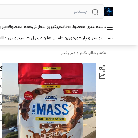
دسته‌بندی محصولات
خانه
پیگیری سفارش
همه محصولات
پرو
تست بوستر و پاراهورمون
ویتامین ها و مینرال ها
سیترولین مالا
مکمل شااپ
/
گینر و مس گینر
گین
SS
بر
دس
و
کش
ت