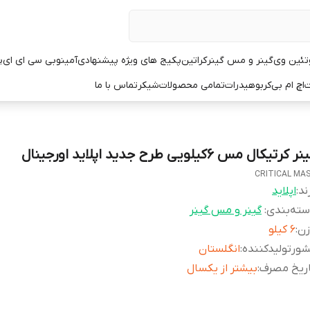
تئین وی
گینر و مس گینر
کراتین
پکیج های ویژه پیشنهادی
آمینو
بی سی ای ای
پ
ت
اچ ام بی
کربوهیدرات
تمامی محصولات
شیکر
تماس با ما
ر کرتیکال مس ۶کیلویی طرح جدید اپلاید اورجینال
CRITICAL MA
ند:
اپلاید
ته‌بندی
:
گینر و مس گینر
زن
:
۶ کیلو
ورتولیدکننده
:
انگلستان
اریخ مصرف
:
بیشتر از یکسال