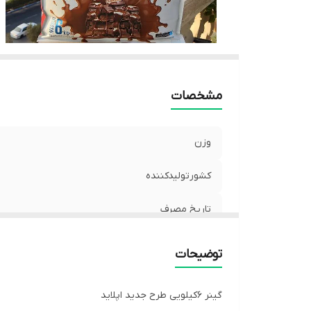
مشخصات
وزن
کشورتولیدکننده
تاریخ مصرف
توضیحات
گینر ۶کیلویی طرح جدید اپلاید