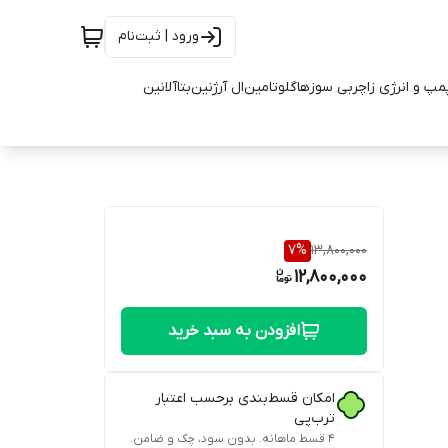
ورود | ثبت‌نام
مپ و انرژی زا
چربی سوزها
گلوتامین
ال آرژنین
بتاآلانین
7
%
13,800,000
12,800,000
افزودن به سبد خرید
امکان قسط‌بندی برحسب اعتبار
ترب‌پی
۴ قسط ماهانه. بدون سود، چک و ضامن.