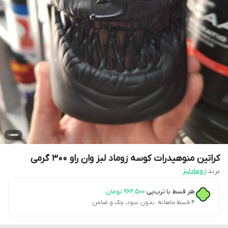
کراتین منوهیدرات کوسه زوماد لبز وان راو ۳۰۰ گرمی
برند:
زومادلبز
هر قسط با ترب‌پی:
۹۶۲٬۵۰۰
تومان
۴ قسط ماهانه. بدون سود، چک و ضامن.