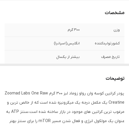
مشخصات
وزن
۳۰۰ گرم
کشورتولیدکننده
انگلیس(اسپانیا)
تاریخ مصرف
بیشتر از یکسال
توضیحات
پودر کراتین کوسه وان رواو زوماد لبز 300 گرم Zoomad Labs One Raw
Creatine یک مکمل درجه یک میکرونیزه شده است که از خالص ترین و
مرغوب ترین کراتین های موجود در بازار ساخته شده است.سنتز ATP به
عنوان یک مولکول انرژی و فعال شدن مسیر mTOR را برای سنتز بهتر