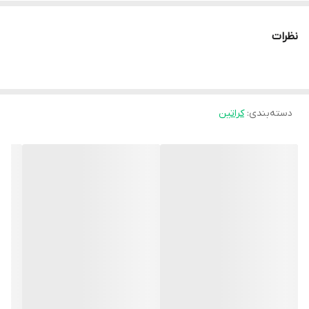
پروتئین ترویج می کند.مناسب برای وگان هافاقد گلوتن و لاکتوزموجود
در طعم های خنثی و متفاوت.ایده آل برای بهینه سازی عملکرد
نظرات
انرژی.انرژی و ریکاوری عضلات را تقویت می کند.به هیدراتاسیون داخل
سلولی کمک می کند و در نتیجه اثر حجم دهنده دارد.از سنتز آدنوزین
تری فسفات (ATP) به عنوان یک مولکول انرژی حمایت می کند.
دسته‌بندی
:
کراتین