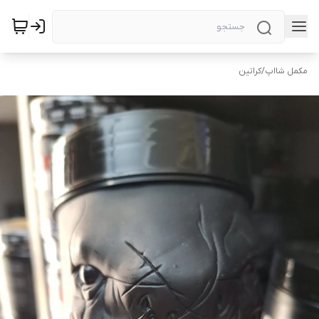
مکمل شااپ
/
کراتین