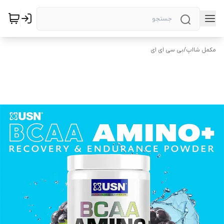
مکمل شااپ
/
بی سی ای ای