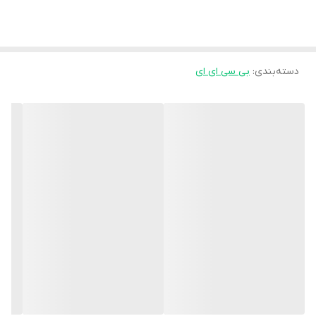
ورزشکاران قبل، در حین و پس از انجام تمارین ورزشی خود استفاده
می‌کنند. این بی سی ای ای برند مطرح یو اس ان، محصولی است که
بنیه، عملکرد و ریکاوری را بهبود می‌بخشد. BCAA آمینو پلاس یک
دسته‌بندی
:
بی سی ای ای
ترکیب علمی از سه آمینواسید شاخه دار است: ال لوسین، ال ایزو لوسین
و ال والین به همراه گلوتامین، تارین و الکترولیت.
ویژگی‌های BCAA+
✔️حاوی 9500 میلی گرم ترکیب آمینو بی سی ای ای
✔️فاقد شکر
✔️فاقد محرک
✔️طعم مطبوع و تازه