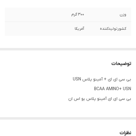
وزن
۳۰۰ گرم
کشورتولیدکننده
آمریکا
توضیحات
بی سی ای ای + آمینو پلاس USN
BCAA AMINO+ USN
بی سی ای ای آمینو پلاس یو اس ان
توضیحات:
بی سی ای ای usn یا BCAA Amino+ از برند یو اس ان، مکملی است که
نظرات