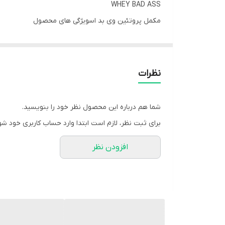
WHEY BAD ASS
مکمل پروتئین وی بد اسویژگی های محصول
✔️حاوی 22 گرم پروتئین در هر سروینگ
✔️حاوی 24.9 گرم آمینو اسیدهای زنجیره ای شاخه دار (بی سی ای ای)
✔️به رشد توده عضلانی کمک می کند
نظرات
✔️حمایت از استخوان های سالم
✔️هر سروینگ برابر است با 30 گرم
شما هم درباره این محصول نظر خود را بنویسید.
✔️66 سروینگ
برای ثبت نظر، لازم است ابتدا وارد حساب کاربری خود شو
✔️2 کیلو گرم
افزودن نظر
مکمل پروتئین وی بد اس یک کنسانتره پروتئین وی با کلا
خود را با پروتئین کامل غنی کنید، که راهی ساده و ر
رشته‌های مختلف ورزشی مناسب است. این مکمل به شکل پو
با سرعت جذب بهینه هستند و با استانداردهای ایمنی لازم 