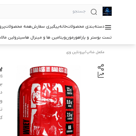
دسته‌بندی محصولات
خانه
پیگیری سفارش
همه محصولات
پرو
تست بوستر و پاراهورمون
ویتامین ها و مینرال ها
سیترولین مالا
مکمل شااپ
/
پروتئین وی
پ
SS
بر
دس
و
ت
کش