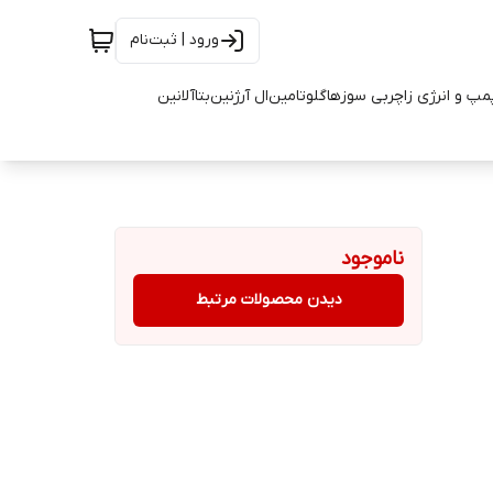
ورود | ثبت‌نام
مپ و انرژی زا
چربی سوزها
گلوتامین
ال آرژنین
بتاآلانین
ناموجود
دیدن محصولات مرتبط