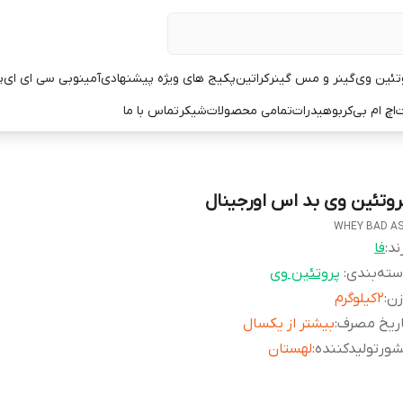
تئین وی
گینر و مس گینر
کراتین
پکیج های ویژه پیشنهادی
آمینو
بی سی ای ای
پ
ت
اچ ام بی
کربوهیدرات
تمامی محصولات
شیکر
تماس با ما
روتئین وی بد اس اورجینال
WHEY BAD A
ند:
فا
ته‌بندی
:
پروتئین وی
زن
:
2کیلوگرم
اریخ مصرف
:
بیشتر از یکسال
ورتولیدکننده
:
لهستان