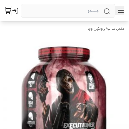
مکمل شااپ
/
پروتئین وی