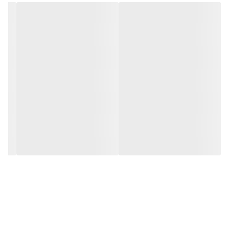
طعم های مختلف عرضه می شود که برای ورزشکاران گزینه‌ی دلچسبی
است. همان طور که می دانید تاثیر پروتئین وی در عضله سازی
انکارناپذیر است. این پروتئین حاوی طیف وسیعی از انواع آمینو اسیدها
است که باعث افزایش حجم عضلات و همین طور باعث جلوگیری از
تحلیل رفتن آن ها می شود.هر وعده از این محصول، حاوی 30 گرم می
باشد و با توجه به وزن دو کیلوگرمی آن، می توانید از این پروتئین وی
برای 66 وعده استفاده کنید.