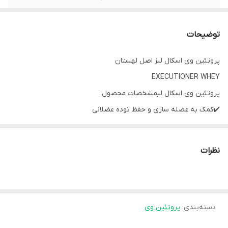
توضیحات
پروتئین وی اسکال لبز اصل لهستان
EXECUTIONER WHEY
پروتئین وی اسکال لبمشخصات محصول:
✔️کمک به عضله سازی و حفظ توده عضلانی
✔️کمک به کاهش وزن
✔️موثر در سوخت و ساز و متابولیسم
نظرات
✔️قابلیت هضم آسان و جذب بالا....
پروتئین وی اسکال لبز، یک پودر کنستانتره‌ی پروتئین وی با کیفیت است
که برای آماده سازی یک نوشیدنی پروتئینی مناسب است. این محصول از
دسته‌بندی
:
پروتئین وی
برند اسکال لبز باعث تامین پروتئین موردنیاز عضلات شما می شود و
مکملی مناسب برای کامل کردن رژیم غذایی شما است. این مکمل، در