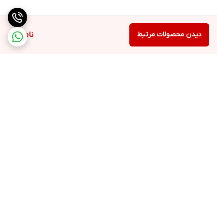
0.83 گرم سیستین ، 0.94 گرم گلیسین ، 9.17 گرم گلوتامین و گلوتامیک
اسید ، 3.45 گرم پرولین ، 1.73 گرم تیروزین و 2.53 گرم سرین
دیدن محصولات مرتبط
ناموجود
برگشت به بالا
ارسال ویژه
تضمین کیفیت