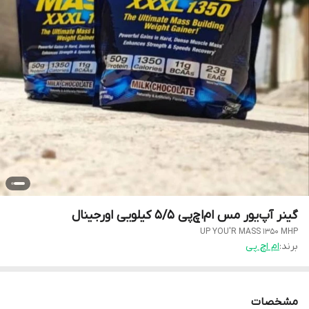
گینر آپ‌یور مس ام‌اچ‌پی‌ 5/5 کیلویی اورجینال
UP YOU'R MASS 1350 MHP
برند:
ام اچ پی
مشخصات