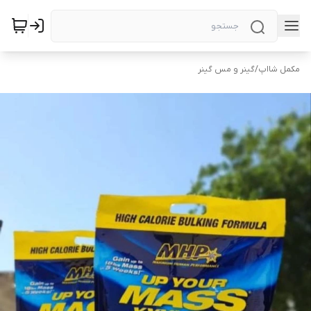
مکمل شااپ
/
گینر و مس گینر