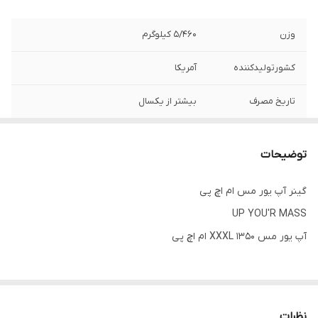
وزن
۵/۴۶۰ کیلوگرم
کشورتولیدکننده
آمریکا
تاریخ مصرف
بیشتر از یکسال
توضیحات
گینر آپ یور مس ام اچ پی
UP YOU'R MASS
آپ یور مس XXXL 1350 ام اچ پی
مکمل آپ یور مس XXXL 1350 ام اچ پی یک افزایش دهنده وزن متراکم
است که حاوی 1350 کالری برای عضله سازی خشک می باشد .
نظرات