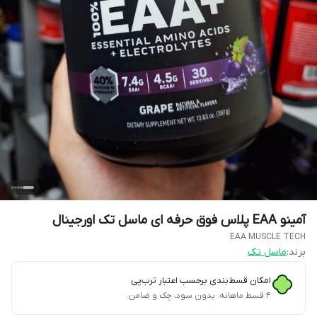
آمینو EAA پلاس فوق حرفه ای ماسل تک اورجینال
EAA MUSCLE TECH
برند:
ماسل تک
امکان قسط‌بندی برحسب اعتبار ترب‌پی
۴ قسط ماهانه. بدون سود، چک و ضامن.