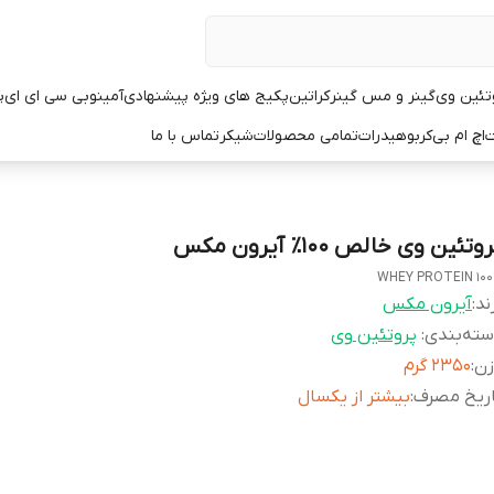
تئین وی
گینر و مس گینر
کراتین
پکیج های ویژه پیشنهادی
آمینو
بی سی ای ای
پ
ت
اچ ام بی
کربوهیدرات
تمامی محصولات
شیکر
تماس با ما
وتئین وی خالص ۱۰۰٪ آیرون مکس
100% WHEY P
ند:
آیرون مکس
ته‌بندی
:
پروتئین وی
زن
:
۲۳۵۰ گرم
اریخ مصرف
:
بیشتر از یکسال