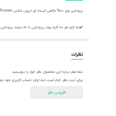
پروتئین وی 100% خالص کیسه ای ایرون مکس ironMaxx 100%Whey Protein
✔️به ازای هر 100 گرم پودر پروتئین تا 80 درصد پروتئین به بدن خود می دهید.
✔️پروتئین به حفظ و افزایش توده عضلانی کمک می کند.
✔️منبع عالی برای عضله سازی و نگهداری از عضلات شما
نظرات
پروتئین وی 100% خالص کیسه ای ایرون مکس 
است و یکی از محبوب ترین محصولات IronMaxx است.
شما هم درباره این محصول نظر خود را بنویسید.
برای ثبت نظر، لازم است ابتدا وارد حساب کاربری خود شو
افزودن نظر
80 درصد پروتئین در هر 100 گرم،
عضلانی جدید با حفظ عضله شوند.