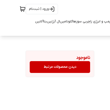
ورود | ثبت‌نام
مپ و انرژی زا
چربی سوزها
گلوتامین
ال آرژنین
بتاآلانین
ناموجود
دیدن محصولات مرتبط