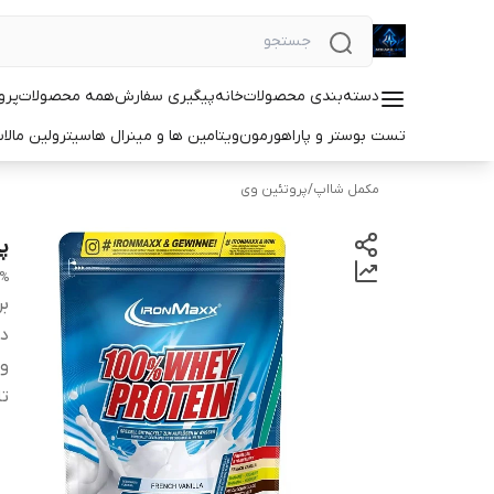
دسته‌بندی محصولات
خانه
پیگیری سفارش
همه محصولات
پرو
تست بوستر و پاراهورمون
ویتامین ها و مینرال ها
سیترولین مالا
مکمل شااپ
/
پروتئین وی
پر
ROTEIN
بر
دس
و
ت