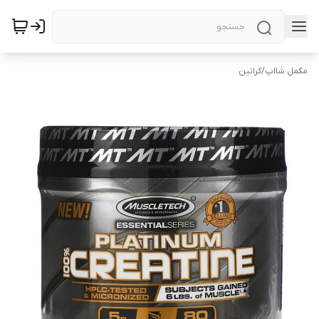
مکمل شااپ
/
کراتین