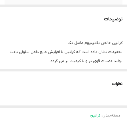
توضیحات
کراتین خالص پلاتینیوم ماسل تک
تحقیقات نشان داده است که کراتین با افزایش مایع داخل سلولی باعث
تولید عضلات قوی تر و با کیفیت تر می گردد.
کراتین ماسل تچ صد در صد خالص بوده و هیچ گونه فیلر و شکر در آن
به کار نرفته است و در آزمایشات با دستگاه HPLC اثبات شده در هر
نظرات
سروینگ 5 گرم کراتین میکرونایز وارد بدن آنها شده است.
نتایج آزمایش های کلینیکی نشان داده که افراد بعد از تنها ده روز
استفاده قدرت آنها در پرس سینه 16.8 درصد افزایش داشته است.
دسته‌بندی
:
کراتین
کراتین ماسل تچ مکملی آشنا در بین ورزشکاران حرفه ای جهان می باشد.