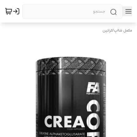
مکمل شااپ
/
کراتین