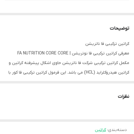
توضیحات
کراتین ترکیبی فا ناتریشن
معرفی کراتین ترکیبی فا نوتریشن | FA NUTRITION CORE CORE
مکمل کراتین ترکیبی شرکت فا ناتریشن حاوی اشکال پیشرفته کراتین و
کراتین هیدروکلراید (HCL) می باشد. این فرمول کراتین ترکیبی فا کور با
بتا آلانین در خالص ترین شکل آن غنی شده است که باعث کاهش ترشح
اسید لاکتیک در عضلات در طول تمرینات شدید می شود. مکمل کراتین
نظرات
ترکیبی فا نوتریشن FA NUTRITION CORE CRE حاوی عصاره شنبلیله
نیز می باشد که نقش آن افزایش حساسیت به انسولین و کمک به
رسیدن کراتین به سلول های عضلانی است. هر شکلی از کراتین در مکمل
دسته‌بندی
:
کراتین
کراتین ترکیبی فا ناتریشن با یک دوز عالی و برای اطمینان از حداکثر تأثیر