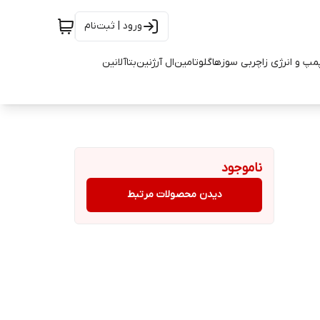
ورود | ثبت‌نام
مپ و انرژی زا
چربی سوزها
گلوتامین
ال آرژنین
بتاآلانین
ناموجود
دیدن محصولات مرتبط