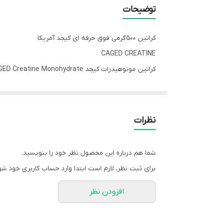
کشورتولیدکننده
توضیحات
کراتین ۵۰۰گرمی فوق حرفه ای کیجد آمریکا
CAGED CREATINE
کراتین مونوهیدرات کیجد KAGED Creatine Monohydrate
✔️به عضله سازی، افزایش قدرت و بهبود ریکاوری شما د
✔️به راحتی با آب حل می شود و گوله نمی شود
✔️برای افزایش عملکرد ورزشی‌
نظرات
به عضله سازی، افزایش قدرت و بهبود ریکاوری شما در 
شما هم درباره این محصول نظر خود را بنویسید.
آب مخلوط شود و جذب بدن شود.کراتین مونوهیدرات یکی
برای ثبت نظر، لازم است ابتدا وارد حساب کاربری خود شو
افزودن نظر
کسانی تبدیل می کند که به دنبال افزایش توده عضلانی، 
محصول می توانید از مزایای کراتین بدون صرف هزینه بال