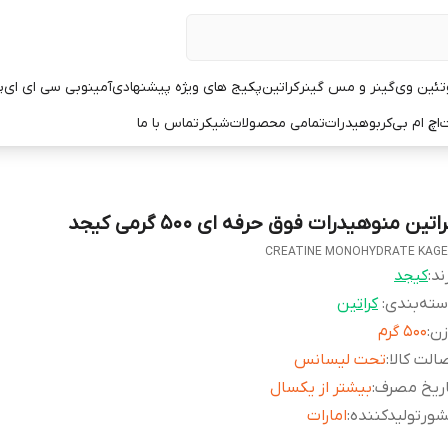
تئین وی
گینر و مس گینر
کراتین
پکیج های ویژه پیشنهادی
آمینو
بی سی ای ای
پ
ت
اچ ام بی
کربوهیدرات
تمامی محصولات
شیکر
تماس با ما
اتین منوهیدرات فوق حرفه ای ۵۰۰ گرمی کیجد
CREATINE MONOHYDRATE KAG
ند:
کیجد
ته‌بندی
:
کراتین
زن
:
۵۰۰ گرم
الت کالا
:
تحت لیسانس
اریخ مصرف
:
بیشتر از یکسال
ورتولیدکننده
:
امارات