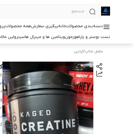
دسته‌بندی محصولات
خانه
پیگیری سفارش
همه محصولات
پرو
تست بوستر و پاراهورمون
ویتامین ها و مینرال ها
سیترولین مالا
مکمل شااپ
/
کراتین
کر
ED
بر
دس
و
اص
ت
کش