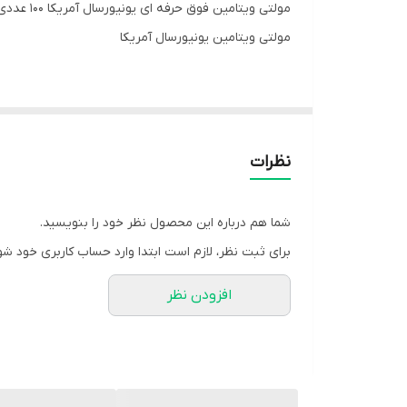
مولتی ویتامین فوق حرفه ای یونیورسال آمریکا ۱۰۰ عددی
مولتی ویتامین یونیورسال آمریکا
کمک می‌کند.
نظرات
این محصول حاوی منیزیم است. منیزیم در کاهش خستگی،
تستوسترون و متابولیسم تاثیر دارد. آهن موجود در این
شما هم درباره این محصول نظر خود را بنویسید.
ویتامین‌های این محصول مانند A و ویتامین‌های گروه ب هستند.
برای ثبت نظر، لازم است ابتدا وارد حساب کاربری خود شو
افزودن نظر
هشدار
❌️این محصول را بیشتر از میزان توصیه شده، مصرف نکن
❌️در صورتی که به بیماری خاصی دچار هستید، در صورت ب