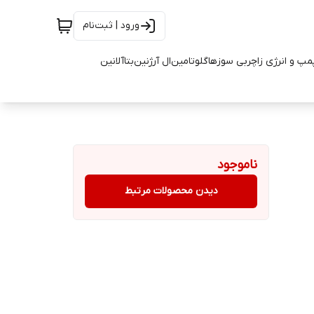
ورود | ثبت‌نام
مپ و انرژی زا
چربی سوزها
گلوتامین
ال آرژنین
بتاآلانین
ناموجود
دیدن محصولات مرتبط