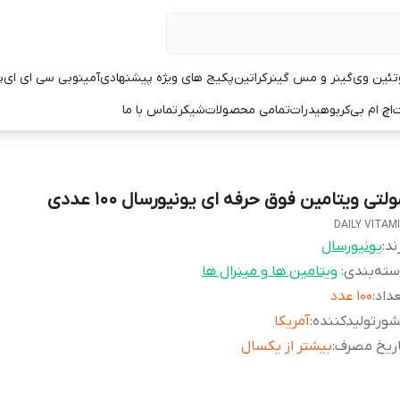
تئین وی
گینر و مس گینر
کراتین
پکیج های ویژه پیشنهادی
آمینو
بی سی ای ای
پ
ت
اچ ام بی
کربوهیدرات
تمامی محصولات
شیکر
تماس با ما
لتی ویتامین فوق حرفه ای یونیورسال ۱۰۰ عددی
DAILY VITAM
ند:
یونیورسال
ته‌بندی
:
ویتامین ها و مینرال ها
داد
:
۱۰۰ عدد
ورتولیدکننده
:
آمریکا
اریخ مصرف
:
بیشتر از یکسال