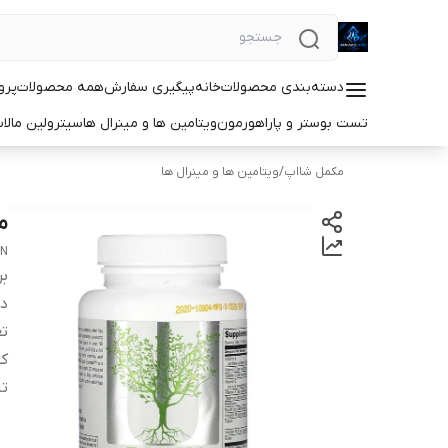
دسته‌بندی محصولات
خانه
پیگیری سفارش
همه محصولات
پرو
تست بوستر و پاراهورمون
ویتامین ها و مینرال ها
سیترولین مالا
مکمل شااپ
/
ویتامین ها و مینرال ها
مو
IN
بر
دس
تع
کش
ت