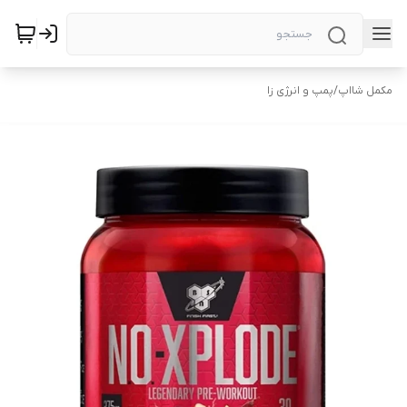
مکمل شااپ
/
پمپ و انرژی زا