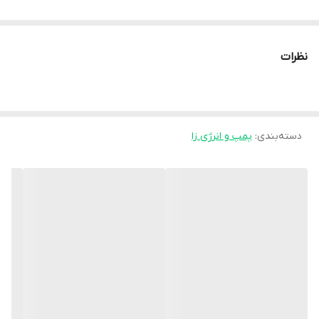
پمپ قدرتمند N.O.XPLODE کمپانی بی اس ان آمریکا
نظرات
🥇یکی از قوی ترین و پر فروش ترین پمپ های بازار جهانی 😍
دسته‌بندی
:
پمپ و انرژی زا
🥇محصولی فوق العاده با کیفیت از برند حرفه ایی BSN آمریکا
🥇محصولی بسیار محبوب با حداکثر اثرگذاری
🔰 کارایی و فواید محصول شامل ؛