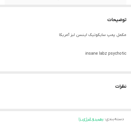
توضیحات
مکمل پمپ سایکوتیک اینسن لبز آمریکا
insane labz psychotic
مکمل پمپ سایکوتیک اینسن لبز آنریکا.‌..مکمل پمپ سایکوتیک اینسین
لبز Insane Labz Psychotic یکی از مکمل های غذایی است که باعث
نظرات
افزایش انرژی، قدرت، تمرکز و استقامت دیوانه واری در شما می شود به
طوری که حتی بعد از تمرین هم احساس انرژی می کند. این مکمل سرشار
از بتا آلانین، کراتین مونوهیدرات، هوردنین HCL و DMAE برای افزایش
دسته‌بندی
:
پمپ و انرژی زا
استقامت و تمرکز برای انجام سخت ترین تمرینات است.سایکوتیک برای
انرژی طولانی مدت، تمرکز و استقامت فرموله شده است و دارای بهترین