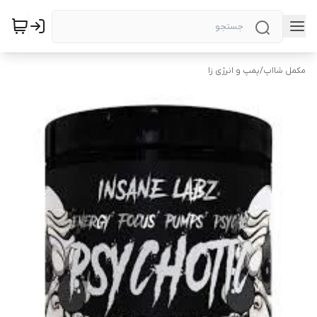
مکمل شااپ
/
پمپ و انرژی زا