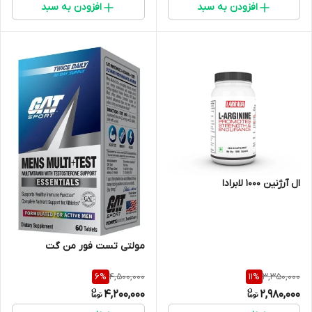
افزودن به سبد
افزودن به سبد
ال آرژنین ۱۰۰۰ لابرادا
مولتی تست فور من گت
4,500,000
3,350,000
6
%
11
%
4,200,000
2,980,000