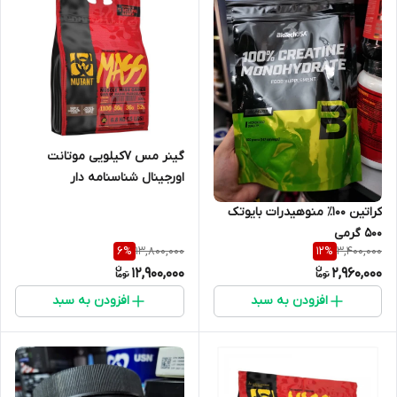
گینر مس ۷کیلویی موتانت
اورجینال شناسنامه دار
کراتین‌‌ ۱۰۰٪ منوهیدرات بایوتک
۵۰۰ گرمی
13,800,000
3,400,000
6
%
12
%
12,900,000
2,960,000
افزودن به سبد
افزودن به سبد