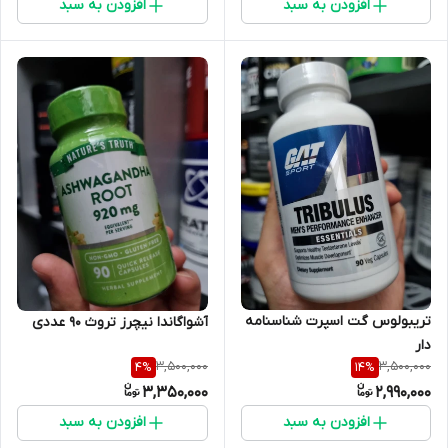
افزودن به سبد
افزودن به سبد
تریبولوس گت اسپرت شناسنامه
آشواگاندا نیچرز تروث ۹۰ عددی
دار
3,500,000
3,500,000
4
%
14
%
3,350,000
2,990,000
افزودن به سبد
افزودن به سبد