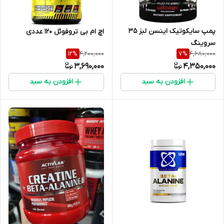
پمپ سایکوتیک اینسن لبز ۳۵
اچ ام بی تروفوئل ۱۲۰ عددی
سروینگ
4,200,000
4,680,000
12
%
7
%
3,690,000
4,350,000
افزودن به سبد
افزودن به سبد