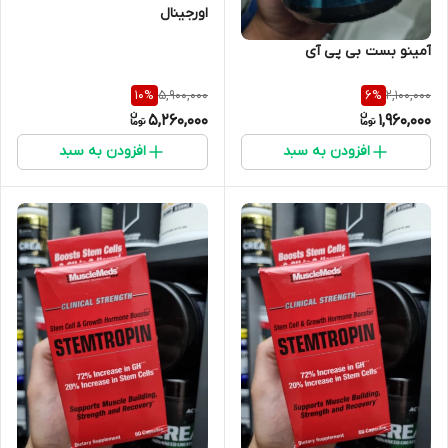
اورجینال
آمینو بست بی پی آی
5,900,000
2,100,000
10
%
6
%
5,260,000
1,960,000
افزودن به سبد
افزودن به سبد