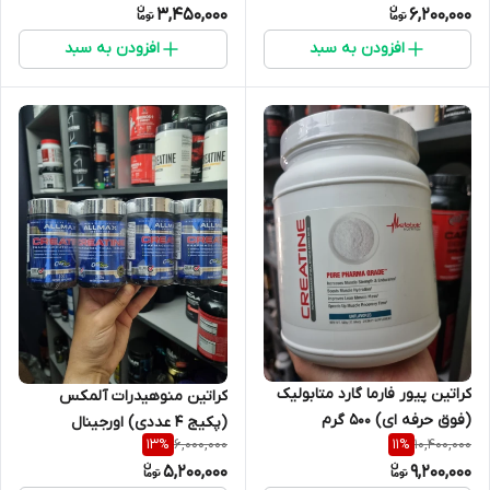
3,450,000
6,200,000
افزودن به سبد
افزودن به سبد
کراتین پیور فارما گارد متابولیک
کراتین منوهیدرات آلمکس
(فوق حرفه ای) ۵۰۰ گرم
(پکیج ۴ عددی) اورجینال
6,000,000
10,400,000
13
%
11
%
5,200,000
9,200,000