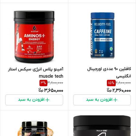
کافئین ۹۰ عددی اورجینال
آمینو پلاس انرژی سیکس استار
انگلیسی
muscle tech
3,800,000
2,800,000
3
%
15
%
3,650,000
2,360,000
افزودن به سبد
افزودن به سبد