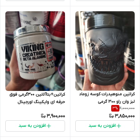
کراتین منوهیدرات کوسه زوماد
کراتین+بتاآلانین ۳۰۰گرمی فوق
لبز وان راو ۳۰۰ گرمی
حرفه ای وایکینگ اورجینال
4,000,000
3
%
3,900,000
3,850,000
افزودن به سبد
افزودن به سبد