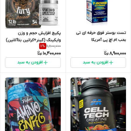
تست بوستر فوق حرفه ای تی
پکیج افزایش حجم و وزن
بمب ام اچ پی آمریکا
وایکینگ (گینر+کراتین بتاآلانین)
11,800,000
11
%
10,400,000
8,900,000
افزودن به سبد
افزودن به سبد