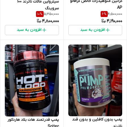
کراتین منوهیدرات خالص کرافالو
سیترولین مالات ناترند ۱۰۰
AP
سروینگ
5,350,000
4,500,000
10
%
6
%
4,800,000
4,190,000
افزودن به سبد
افزودن به سبد
پمپ بدون کافئین و بدون قند
پمپ قدرتمند هات بلاد هاردکور
ناترند
Scitec