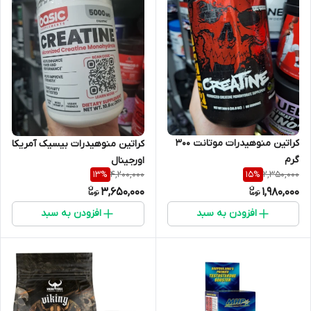
کراتین منوهیدرات موتانت 300
کراتین منوهیدرات بیسیک آمریکا
گرم
اورجینال
4,200,000
2,350,000
13
%
15
%
3,650,000
1,980,000
افزودن به سبد
افزودن به سبد