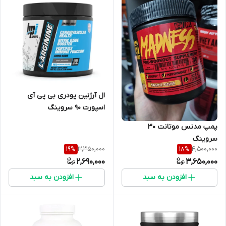
ال آرژنین پودری بی پی آی
اسپورت ۹۰ سروینگ
پمپ مدنس موتانت ۳۰
سروینگ
3,350,000
4,500,000
19
%
18
%
2,690,000
3,650,000
افزودن به سبد
افزودن به سبد