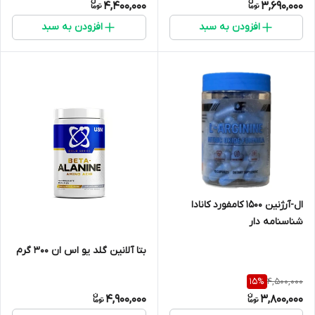
4,400,000
3,690,000
افزودن به سبد
افزودن به سبد
​ال-آرژنین ۱۵۰۰ کامفورد کانادا
شناسنامه دار
بتا آلانین گلد یو اس ان ۳۰۰ گرم
4,500,000
15
%
4,900,000
3,800,000