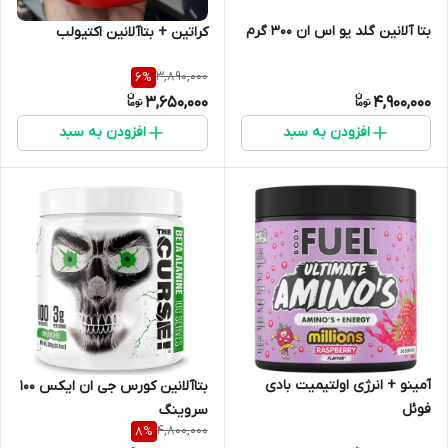
بتا آلانین گلد یو اس ان ۳۰۰ گرم
کراتین + بتاآلانین اکتیولب
3,890,000
6
%
3,650,000
4,900,000
افزودن به سبد
افزودن به سبد
آمینو + انرژی اولتیمیت بادی
بتاآلانین کورس جی ان ایکس ۱۰۰
فوئل
سروینگ
4,800,000
8
%