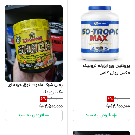
پروتئین وی ایزوله تروپیک
مکس رونی کلمن
پمپ شوک ماموت فوق حرفه ای
۴۰ سروینگ
4,800,000
16,000,000
6
%
6
%
4,500,000
14,900,000
افزودن به سبد
افزودن به سبد