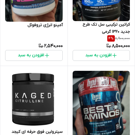
کراتین ترکیبی سل تک طرح
آمینو انرژی تروفوئل
جدید ۱۳۲۰ گرمی
8,900,000
4
%
2,540,000
8,500,000
افزودن به سبد
افزودن به سبد
سیترولین فوق حرفه ای کیجد