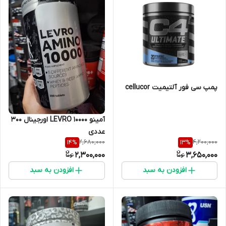
پمپ سی فور آلتیمیت cellucor
آمینو LEVRO 10000 اورجینال ۳۰۰
عددی
2,680,000
4,200,000
14
%
13
%
2,300,000
3,650,000
افزودن به سبد
افزودن به سبد