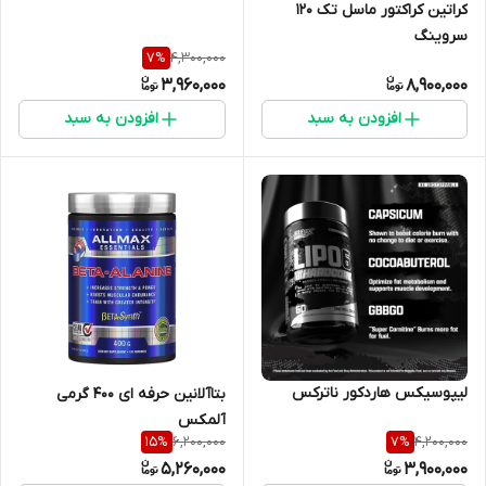
کراتین کراکتور ماسل تک ۱۲۰
سروینگ
4,300,000
7
%
3,960,000
8,900,000
افزودن به سبد
افزودن به سبد
لیپوسیکس هاردکور ناترکس
بتاآلانین حرفه ای ۴۰۰ گرمی
آلمکس
6,200,000
4,200,000
15
%
7
%
5,260,000
3,900,000