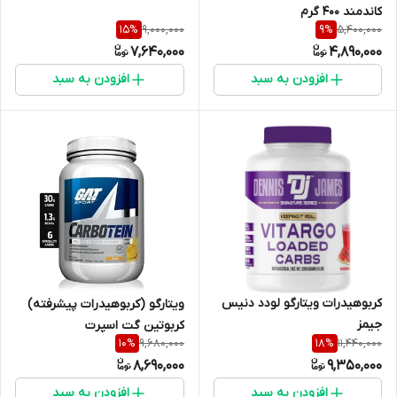
کاندمند ۴۰۰ گرم
9,000,000
5,400,000
15
%
9
%
7,640,000
4,890,000
افزودن به سبد
افزودن به سبد
کربوهیدرات ویتارگو لودد دنیس
ویتارگو (کربوهیدرات پیشرفته)
جیمز
کربوتین گت اسپرت
9,680,000
11,440,000
10
%
18
%
8,690,000
9,350,000
افزودن به سبد
افزودن به سبد