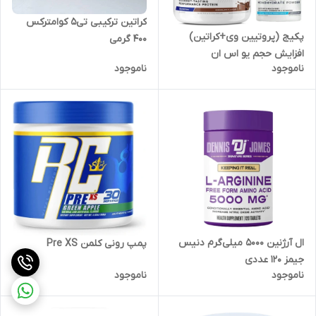
کراتین ترکیبی تی۵ کوامترکس
پکیج (پروتیین وی+کراتین)
۴۰۰ گرمی
افزایش حجم یو اس ان
ناموجود
ناموجود
ال آرژنین ۵۰۰۰ میلی‌گرم دنیس
پمپ رونی کلمن Pre XS
جیمز ۱۲۰ عددی
ناموجود
ناموجود