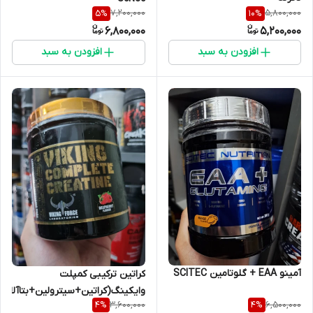
7,200,000
5,800,000
5
%
10
%
6,800,000
5,200,000
افزودن به سبد
افزودن به سبد
آمینو EAA + گلوتامین SCITEC
کراتین ترکیبی کمپلت
وایکینگ(کراتین+سیترولین+بتاآلانی
3,600,000
6,500,000
4
%
4
%