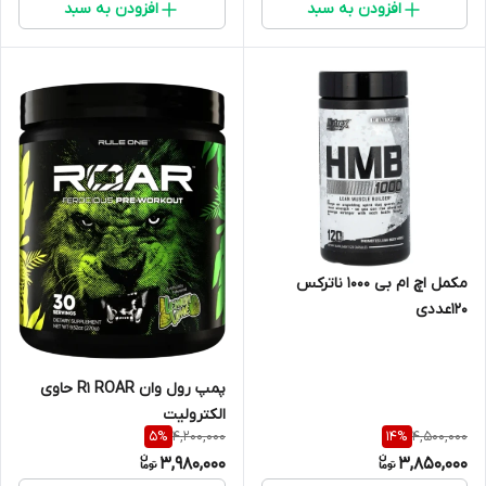
افزودن به سبد
افزودن به سبد
مکمل اچ ام بی ۱۰۰۰ ناترکس
۱۲۰عددی
پمپ رول وان R1 ROAR حاوی
الکترولیت
4,200,000
4,500,000
5
%
14
%
3,980,000
3,850,000