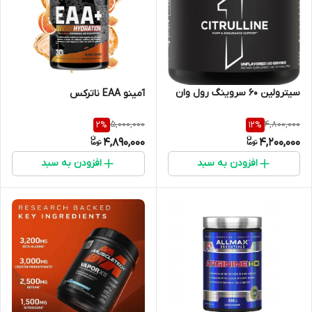
سیترولین ۶۰ سروینگ رول وان
آمینو EAA ناترکس
5,000,000
4,800,000
2
%
12
%
4,890,000
4,200,000
افزودن به سبد
افزودن به سبد