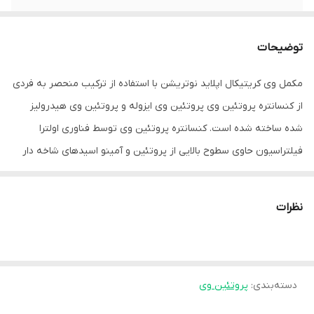
توضیحات
مکمل وی کریتیکال اپلاید نوتریشن با استفاده از ترکیب منحصر به فردی
از کنسانتره پروتئین وی پروتئین وی ایزوله و پروتئین وی هیدرولیز
شده ساخته شده است. کنسانتره پروتئین وی توسط فناوری اولترا
فیلتراسیون حاوی سطوح بالایی از پروتئین و آمینو اسیدهای شاخه دار
(بی سی ای ای) تولید می شود. پروتئین وی ایزوله بالاترین کیفیت
پروتئین است و با استفاده از کراس فلو-میکرو فیلتراسیون تولید می
نظرات
شود. پروتئین وی هیدرولیز شده یک پروتئین از پیش هضم شده است
که به صورت آنزیمی به پپتیدها تجزیه می شود. این پروتئین های دارای
ارزش بیولوژیکی بالا و به راحتی هضم می شوند، از رشد و نگهداری عضله
دسته‌بندی
:
حمایت می کنند.
پروتئین وی
این مکمل از برند اپلاید نوتریشن حاوی 20.3 گرم پروتئین حاصل از