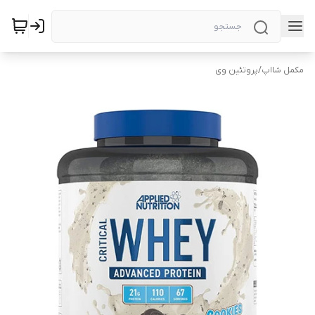
مکمل شااپ
/
پروتئین وی