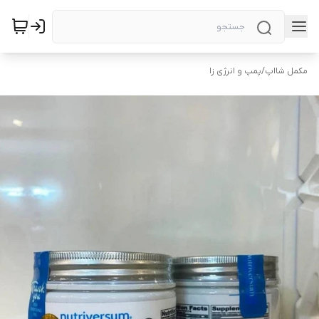
مکمل شااپ
/
پمپ و انرژی زا