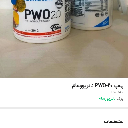
پمپ PWO-20 ناتریورسام
PWO-20
برند:
ناتریورسام
مشخصات