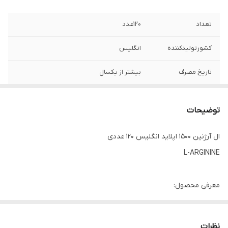
تعداد
۱۲۰عدد
کشورتولیدکننده
انگلیس
تاریخ مصرف
بیشتر از یکسال
توضیحات
ال آرژنین ۱۵۰۰ اپلاید انگلیس ۱۲۰ عددی
L-ARGININE
معرفی محصول:
ال آرژنین یک اسید آمینه غیر ضروری است که می تواند توسط بدن و
همچنین از طریق رژیم غذایی به دست آید. غذاهایی مانند سویا، مرغ و
نظرات