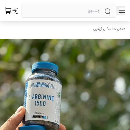
مکمل شااپ
/
ال آرژنین