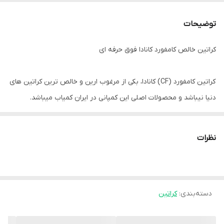
توضیحات
کراتین خالص کامفورد کانادا فوق حرفه ای
کراتین کامفورد (CF) کانادا، بکی از مرغوب ارین و خالص ترین کراتین های
دنیا نیباشد و محصولات اصلی این کمپانی در ایران کمیاب میباشد.
فروشگاه مکمل استار نمونه اصلی محصولات کامفورد کانادا را باضمانت
اصالت و آزمایشگاه خدمت شما تقدیم میکند. محصولات این شرکت
نظرات
دارای ویرفای کد برای تائید و تشخیص اصالت از سوی کمپانی نمیباشد
ویژکی های محصول:
دسته‌بندی
:
کراتین
✔️سرعت رشد عضلات را افزایش می دهد