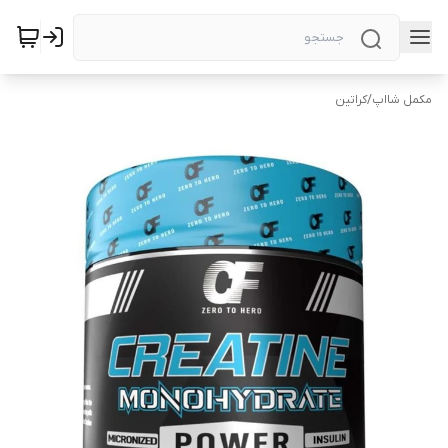
مکمل شااپ
/
کراتین