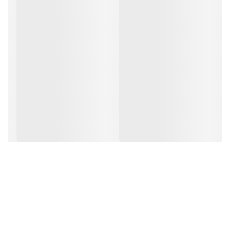
کراتین مونوهیدرات رونی کلمن از برند ronnie coleman حاوی 300 گرم
و 120 سروینگ است و هر سروینگ از آن، شامل 2.5 گرم می باشد. یک
پیمانه (5 گرم) از این کراتین را به 12 الی 16 قاشق غذاخوری آب یا
نوشیدنی مورد علاقه خود اضافه کرده، به خوبی تکان دهید و مصرف
کنید.
برای بهترین نتیجه قبل و بعد از تمرین استفاده کنید. مصرف آب را
افزایش دهید تا به حداکثر نتایج و فواید این محصول برسید.
توصیه: برای 5 روز اول 1 قاشق غذاخوری را در 4 مرحله جداگانه در روز