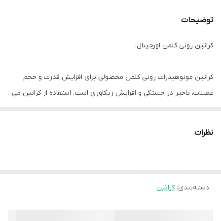
توضیحات
کراتین رونی کلمن اورجینال:
کراتین مونوهیدرات رونی کلمن محصولی برای افزایش قدرت و حجم
عضلات، تاخیر در خستگی و افزایش ریکاوری است. استفاده از کراتین می
تواند به عنوان بخشی از سه سیستم انرژی اساسی ما که هر کدام از
مولکول واحد انرژی اصلی که با ATP (آدنوزین تری‌فسفات) شناخته شده
نظرات
اند استفاده می کنند، توضیح داده شود.
دسته‌بندی
:
کراتین
طریقه مصرف کراتین رونی کلمن