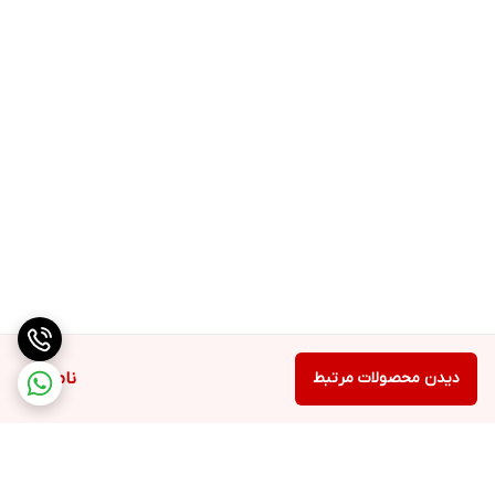
✔️افزایش ریکاوری
✔️300 گرم
✔️120 سروینگ
دیدن محصولات مرتبط
ناموجود