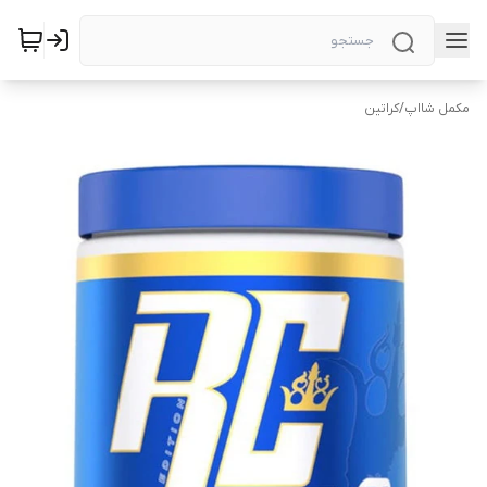
مکمل شااپ
/
کراتین