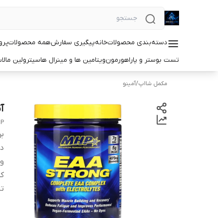
دسته‌بندی محصولات
خانه
پیگیری سفارش
همه محصولات
پرو
تست بوستر و پاراهورمون
ویتامین ها و مینرال ها
سیترولین مالا
مکمل شااپ
/
آمینو
آمینو A
HP
بر
دس
و
کش
ت