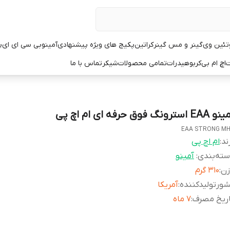
تئین وی
گینر و مس گینر
کراتین
پکیج های ویژه پیشنهادی
آمینو
بی سی ای ای
پ
ت
اچ ام بی
کربوهیدرات
تمامی محصولات
شیکر
تماس با ما
EA استرونگ فوق حرفه ای ام اچ پی
EAA STRONG M
ند:
ام اچ پی
ته‌بندی
:
آمینو
زن
:
۳۱۰ گرم
ورتولیدکننده
:
آمریکا
اریخ مصرف
:
۷ ماه