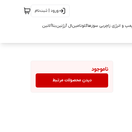
ورود | ثبت‌نام
مپ و انرژی زا
چربی سوزها
گلوتامین
ال آرژنین
بتاآلانین
ناموجود
دیدن محصولات مرتبط