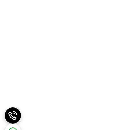
هر وعده ( 1 پیمانه / 10.27 گرم ) حاوی 20 میلی گرم منیزیم ، 50 میلی گرم سدیم ، 75 میلی گرم پتاسیم ، 7 گرم ترکیب کامل EAA Strong حاوی 5 گرم BCAA و 2 گرم اسیدهای آمینه ضروری
دیگر ( ترئونین ، لیزین ، متیونین ، فنیل آلانین ، تریپتوفان و هیستیدین ) و 473 میلی گرم ترکیب الکترولیتوگاندارای 2 طعم بلورازبری و لیمو⁂ نحوه ی مصرف MHP EAA Strong :قبل از