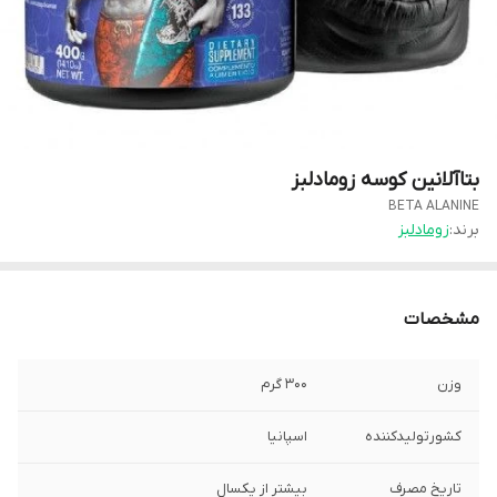
بتاآلانین کوسه زومادلبز
BETA ALANINE
برند:
زومادلبز
مشخصات
وزن
۳۰۰ گرم
کشورتولیدکننده
اسپانیا
تاریخ مصرف
بیشتر از یکسال