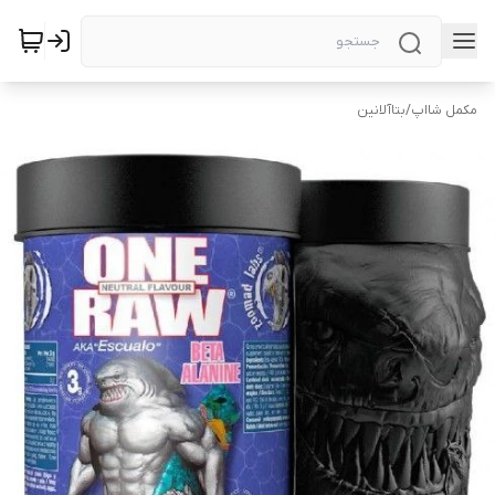
مکمل شااپ
/
بتاآلانین