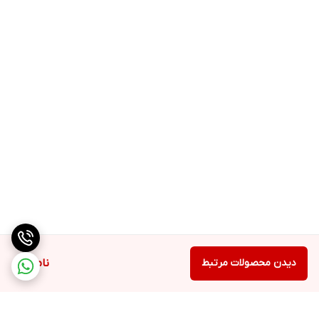
مدت کوتاه‌تر هستند و شامل وزنه‌برداری و دوی سرعت هستند) مفید
است.
طریقه مصرف بتا آلانین
1 پیمانه را با تقریباً 8 اونس یا 240 میلی لیتر آب یا نوشیدنی مورد علاقه
خود مخلوط کنید و 1 بار در روز، ترجیحا 30 دقیقه قبل از تمرین مصرف
کنید.
دیدن محصولات مرتبط
ناموجود