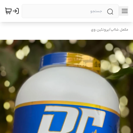
مکمل شااپ
/
پروتئین وی