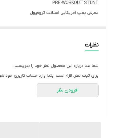
PRE-WORKOUT STUNT
معرفی پمپ آمریکایی استانت تروفیول
ویژگی ها:
✔️افزایش تمرکز و تمایل به تمرین بیشتر
نظرات
✔️افزایش استقامت و کاهش خستگی عضلات
✔️بهبود ریکاوری عضلات
شما هم درباره این محصول نظر خود را بنویسید.
✔️افزایش نیتروژن اکساید (NO) در بدن
برای ثبت نظر، لازم است ابتدا وارد حساب کاربری خود شو
افزودن نظر
توضیحات:
مکمل پمپ تر
تمرین (Pre-workout) شناخته می‌شود که به ورزشکاران و بدنسازان کمک می‌کند تا در تمرینات خود بیشترین عملکرد را داشته باشند.