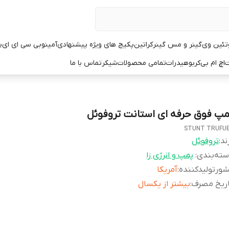
تئین وی
گینر و مس گینر
کراتین
پکیج های ویژه پیشنهادی
آمینو
بی سی ای ای
پ
ت
اچ ام بی
کربوهیدرات
تمامی محصولات
شیکر
تماس با ما
مپ فوق حرفه ای استانت تروفوئل
STUNT TRUFU
ند:
تروفوئل
ته‌بندی
:
پمپ و انرژی زا
ورتولیدکننده
:
آمریکا
اریخ مصرف
:
بیشتر از یکسال