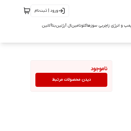
ورود | ثبت‌نام
مپ و انرژی زا
چربی سوزها
گلوتامین
ال آرژنین
بتاآلانین
ناموجود
دیدن محصولات مرتبط