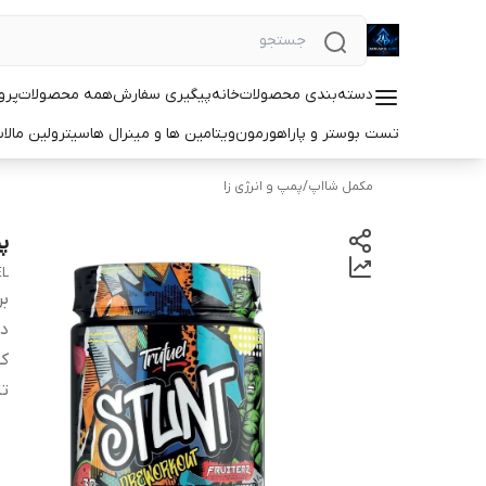
دسته‌بندی محصولات
خانه
پیگیری سفارش
همه محصولات
پرو
تست بوستر و پاراهورمون
ویتامین ها و مینرال ها
سیترولین مالا
مکمل شااپ
/
پمپ و انرژی زا
پ
EL
بر
دس
کش
ت