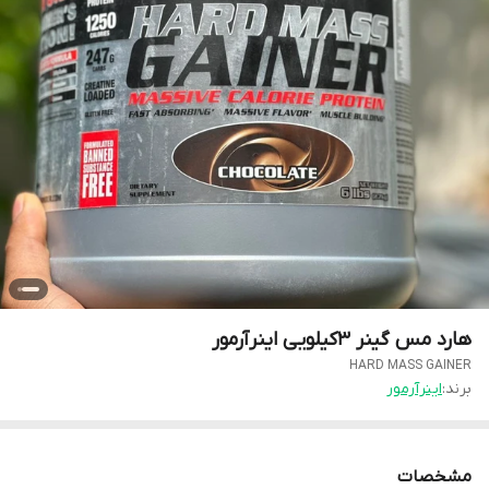
هارد مس گینر ۳کیلویی اینرآرمور
HARD MASS GAINER
برند:
اینرآرمور
مشخصات