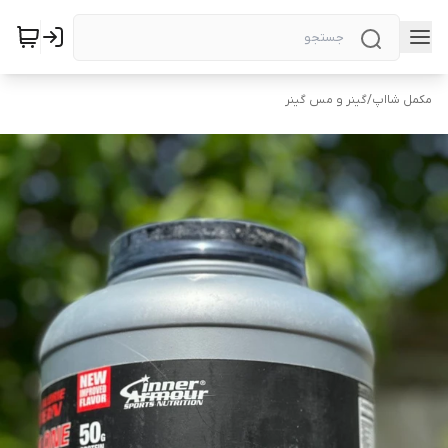
مکمل شااپ
/
گینر و مس گینر