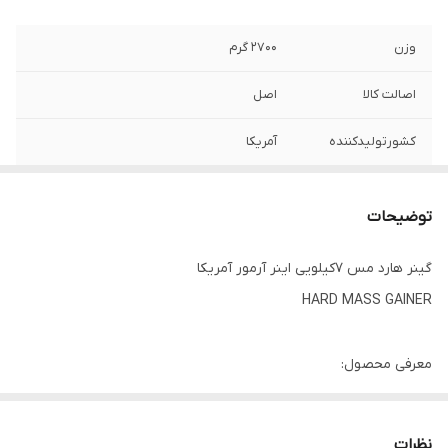
وزن
۲۷۰۰ گرم
اصالت کالا
اصل
کشورتولیدکننده
آمریکا
تاریخ مصرف
بیشتر از یکسال
توضیحات
گینر هارد مس ۷کیلویی اینر آرمور آمریکا
HARD MASS GAINER
معرفی محصول:
هارد مس گینر اینر آرمور Inner Armour Hard Mass Gainer 12LB یک
مکمل ورزشی است که می تواند به شما کمک کند کالری و مواد مغذی
نظرات