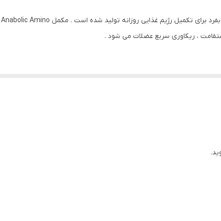
تقامت ، ریکاوری سریع عضلات می شود .
مکمل آنابولیک آمینو کوین لورون در هر وعده دارای 2000 میلی گرم DAA است . دی آسپارتیک اسید بر
 ذکر شده ، با فرمول تقویت کننده تستسترون نیز غنی شده است .
ید.