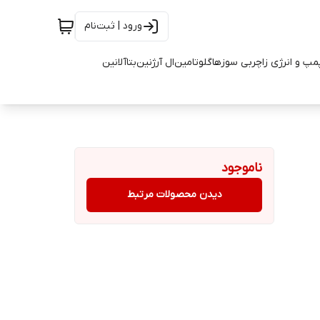
ورود | ثبت‌نام
مپ و انرژی زا
چربی سوزها
گلوتامین
ال آرژنین
بتاآلانین
ناموجود
دیدن محصولات مرتبط