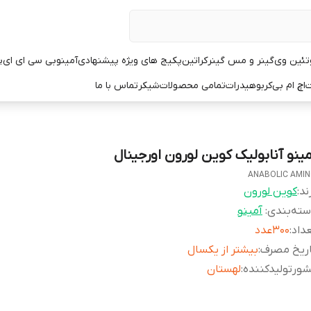
تئین وی
گینر و مس گینر
کراتین
پکیج های ویژه پیشنهادی
آمینو
بی سی ای ای
پ
ت
اچ ام بی
کربوهیدرات
تمامی محصولات
شیکر
تماس با ما
مینو آنابولیک کوین لورون اورجینال
ANABOLIC AMI
ند:
کوین لورون
ته‌بندی
:
آمینو
داد
:
۳۰۰عدد
اریخ مصرف
:
بیشتر از یکسال
ورتولیدکننده
:
لهستان