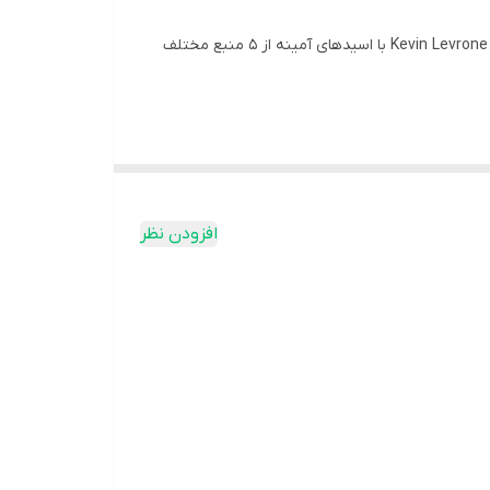
مکمل آنابولیک آمینو Kevin Levrone با فرمولی منحصر بفرد برای تکمیل رژیم غذایی روزانه تولید شده است . مکمل Kevin Levrone Anabolic Amino با اسیدهای آمینه از 5 منبع مختلف
ای کاهش خستگی ، افزایش انرژی ، عملکرد ورزشی و بهبود سایز و قدرت عضلانی مورد
افزودن نظر