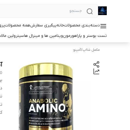
دسته‌بندی محصولات
خانه
پیگیری سفارش
همه محصولات
پرو
تست بوستر و پاراهورمون
ویتامین ها و مینرال ها
سیترولین مالا
مکمل شااپ
/
آمینو
آ
NO
بر
دس
تع
ت
کش