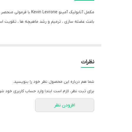
باعث عضله سازی ، ترمیم و رشد ماهیچه ها ، تقویت اس
استفاده قرار می گیرد . این محصول علاوه بر مزیت های
نظرات
✔ ویژگی های آنابولیک آمینو کوین لورون :
❶ کمک به عضله سازی
شما هم درباره این محصول نظر خود را بنویسید.
❷ افزایش دهنده ی توان و انرژی در تمرینات
برای ثبت نظر، لازم است ابتدا وارد حساب کاربری خود شو
❸ تقویت ریکاوری عضلانی
افزودن نظر
❹ کمک به رشد و ترمیم عضلات
❺ بهبود عملکرد ورزشی
❻ افزایش سطح هورمون تستسترون