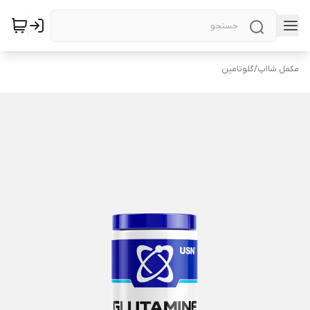
مکمل شااپ
/
گلوتامین