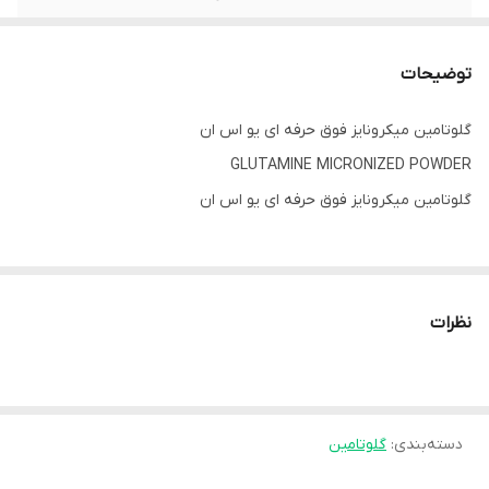
وزن
۳۰۰ گرم
توضیحات
گلوتامین میکرونایز فوق حرفه ای یو اس ان
GLUTAMINE MICRONIZED POWDER
گلوتامین میکرونایز فوق حرفه ای یو اس ان
گلوتامین را می توان فراوان ترین اسید آمینه موجود در عضلات اسکلتی
بدن آدمی دانست. به جرات می توان ادعا کرد که بیش از 61 درصد از کل
نظرات
اسید آمینه های موجود در عضلات اسکلتی از نوع گلوتامین می باشد.
گفته می شود زمانی که به تمرینات شدید و طاقت فرسا می پردازید از
میزان گلوتامین موجود در عضلات و حتی کل بدن کاسته شده و همین
دسته‌بندی
:
گلوتامین
مسئله نیز با افت محسوس قدرت بدنی و ضعف عمومی و با به تاخیر
افتادن ریکاوری همراه می شودگلوتامین دارای وظایف متعددی از جمله