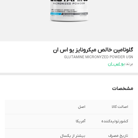
گلوتامین خالص میکرونایز یو اس ان
GLUTAMINE MICRONYZED POWDER USN
برند:
یو اس ان
مشخصات
اصالت کالا
اصل
کشورتولیدکننده
آمریکا
تاریخ مصرف
بیشتر از یکسال