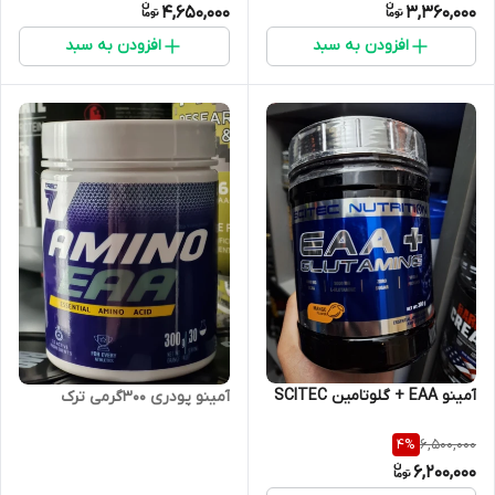
4,650,000
3,360,000
افزودن به سبد
افزودن به سبد
آمینو EAA + گلوتامین SCITEC
آمینو پودری ۳۰۰گرمی ترک
6,500,000
4
%
6,200,000