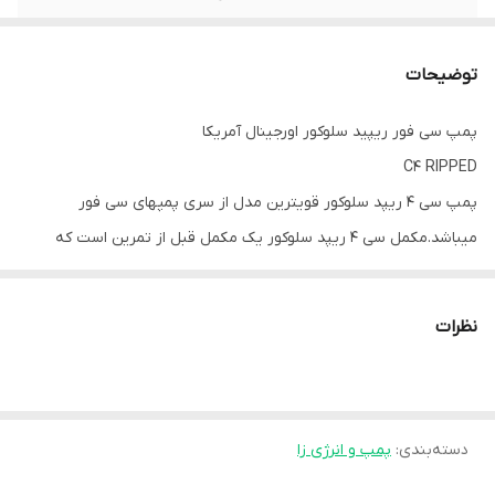
توضیحات
پمپ سی فور ریپید سلوکور اورجینال آمریکا
C4 RIPPED
پمپ سی 4 ریپد سلوکور قویترین مدل از سری پمپهای سی فور
میباشد.مکمل سی 4 ریپد سلوکور یک مکمل قبل از تمرین است که
عملکرد ورزشی را بهبود می بخشد و به عنوان پمپ عضله عمل می کند و
انرژی قبل از تمرینات را برای بدن فراهم می کند.
نظرات
مکمل سی فور ریپد Cellucor طبق استانداردهای cGMP ، همانطور که
برای همه ی مکمل های غذایی مورد نیاز است تا کیفیت و یکپارچگی آنها
تضمین شود ، ساخته و تولید شده است .
دسته‌بندی
:
پمپ و انرژی زا
✔ ویژگی های C4 Ripped Cellucor :