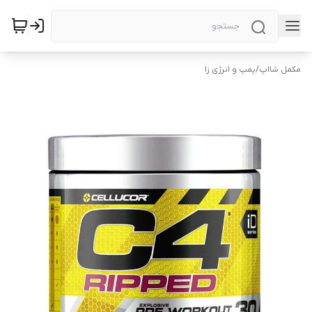
مکمل شااپ
/
پمپ و انرژی زا