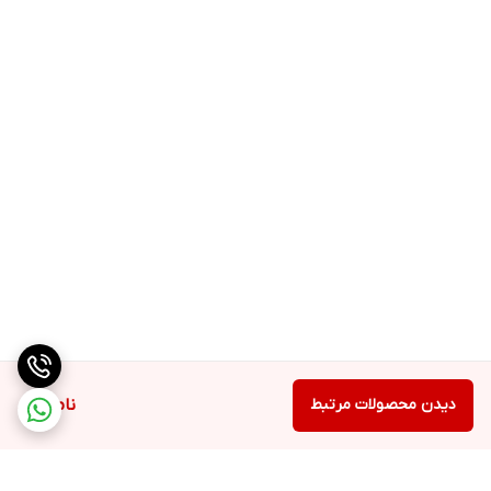
✵ در صورت بروز هرگونه عارضه ی جانبی ، مصرف را قطع کرده و به
پزشک مراجعه کنید .
✵ اگر از رژیم غذایی پیروی می کنید که از مصرف کافئین منع شده اید ،
از این محصول استفاده نکنید .
✵ این مکمل را به همراه سایر مواد غذایی دارای محرک از جمله کافئین
استفاده نکنید .
✵ مصرف این مکمل را 2 هفته قبل از هرگونه عمل جراحی قطع کنید .
✵ برخی از افراد ممکن است پس از مصرف احساس سوزن سوزن شدن را
تجربه کنند که اثری موقتی به دلیل وجود بتا آلانین است .
✵ در جای خشک و خنک و دور از دسترس کودکان نگهداری شود .
شرکت تولید کننده : Cellucor آمریکا
دیدن محصولات مرتبط
ناموجود
وزن محصول : ۱۸۰ گرم
مورد استفاده برای : افزایش انرژی --- بهبود عملکرد --- پمپ عضله