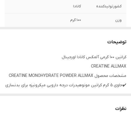
کشورتولیدکننده
کانادا
وزن
۱۰۰ گرم
توضیحات
کراتین ۱۰۰ گرمی آلمکس کانادا اورجینال
CREATINE ALLMAX
مشخصات محصول CREATINE MONOHYDRATE POWDER ALLMAX
✔️حاوی 5 گرم کراتین مونوهیدرات درجه دارویی میکرونیزه برای بدنسازی
✔️عملکرد را در تمرینات کوتاه مدت و با شدت بالا بهبود می بخشد
✔️به افزایش توده عضلانی، قدرت و سایز کمک می کند
نظرات
✔️مطالعه شده ترین و اثبات شده ترین مکمل جهان
✔️هر سروینگ برابر است با 5 گرم20 سروینگ100 گرم