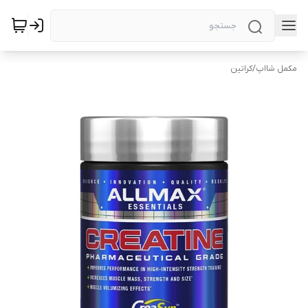
مکمل شااپ
/
کراتین