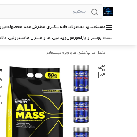
دسته‌بندی محصولات
خانه
پیگیری سفارش
همه محصولات
پرو
تست بوستر و پاراهورمون
ویتامین ها و مینرال ها
سیترولین مالا
مکمل شااپ
/
پکیج های ویژه پیشنهادی
پ
بر
دس
اص
کش