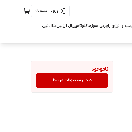
ورود | ثبت‌نام
مپ و انرژی زا
چربی سوزها
گلوتامین
ال آرژنین
بتاآلانین
ناموجود
دیدن محصولات مرتبط