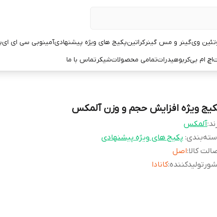
تئین وی
گینر و مس گینر
کراتین
پکیج های ویژه پیشنهادی
آمینو
بی سی ای ای
پ
ت
اچ ام بی
کربوهیدرات
تمامی محصولات
شیکر
تماس با ما
کیج ویژه افزایش حجم و وزن آلمکس
ند:
آلمکس
ته‌بندی
:
پکیج های ویژه پیشنهادی
الت کالا
:
اصل
ورتولیدکننده
:
کانادا