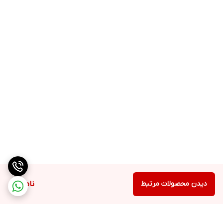
می تواند به عنوان سوخت در طول ورزش عمل کند و می تواند به طور
موثرتری به عضلات منتقل شود.
این محصول دارای شناسنامه و ویرفای کد مختص به هر قوطی برای
تشخیص و تائید اصالت محصول از سوی کمپانی کامفورد میباشد.
دیدن محصولات مرتبط
ناموجود