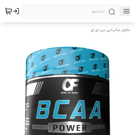
مکمل شااپ
/
بی سی ای ای