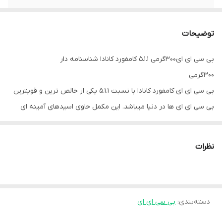
تاریخ مصرف
بیشتر از یکسال
توضیحات
بی سی ای ای۳۰۰گرمی ۵.۱.۱ کامفورد کانادا شناسنامه دار
۳۰۰گرمی
بی سی ای ای کامفورد کانادا با نسبت 5.1.1 یکی از خالص ترین و قویترین
بی سی ای ای ها در دنیا میباشد. این مکمل حاوی اسیدهای آمینه ای
است که به عنوان بلوک سازنده پروتئین شناخته می شوند. این محصول
به شما کمک می کند تا عضله های خشک و قدرتمندی بسازید و آسیب
نظرات
های عضلانی خود را ترمیم کنید این در حالی است که به بهبود عملکرد
سیستم ایمنی شما کمک می کند.
فواید بی سی ای ای 5:1:1 کامفورد نوتریشن
دسته‌بندی
:
بی سی ای ای
Comford Nutrition BCAA 5.1.1
به طور کلی مکمل های بی سی ای ای مانند BCAA 5.1.1 کامفورد نوتریشن