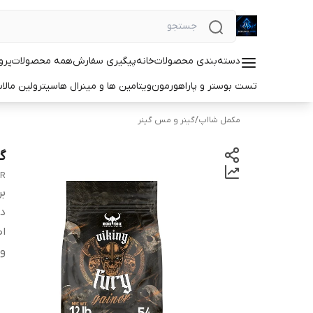
دسته‌بندی محصولات
خانه
پیگیری سفارش
همه محصولات
پرو
تست بوستر و پاراهورمون
ویتامین ها و مینرال ها
سیترولین مالا
مکمل شااپ
/
گینر و مس گینر
گینر ۵
ER
بر
دس
اص
و