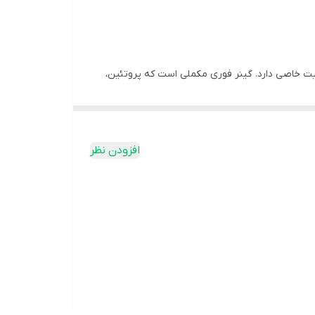
 میان بدنسازان محبوبیت خاصی دارد. گینر فوری مکملی است که پروتئین،
 کالری دریافتی روزانه شما برای افزایش وزن است.
زانه 300 تا 500 کالری بیشتر از آنچه که از طریق ورزش می سوزانید مصرف کنید. اگر در حال تلاش برای اضافه
افزودن نظر
فخ را در شما ایجاد کند و اگر این وعده غذایی را قبل
 احساس گرسنگی نکنید که بعد از تمرین یک وعده غذایی