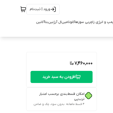
ورود | ثبت‌نام
مپ و انرژی زا
چربی سوزها
گلوتامین
ال آرژنین
بتاآلانین
7,460,000
افزودن به سبد خرید
امکان قسط‌بندی برحسب اعتبار
ترب‌پی
۴ قسط ماهانه. بدون سود، چک و ضامن.