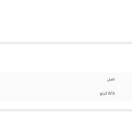
اصل
۵َ/۵ کیلو