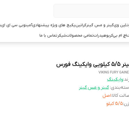
تئین وی
گینر و مس گینر
کراتین
پکیج های ویژه پیشنهادی
آمینو
بی سی ای ای
پ
ت
اچ ام بی
کربوهیدرات
تمامی محصولات
شیکر
تماس با ما
۵/ کیلویی وایکینگ فورس
VIKING FURY GAIN
ند:
وایکینگ
ته‌بندی
:
گینر و مس گینر
الت کالا
:
اصل
زن
:
۵َ/۵ کیلو