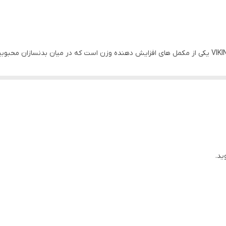
گینر فیوری وایکینگ فورس کیسه ای VIKING FURY GAINER یکی از مکمل های افزایش دهنده وزن است که در
ی فراهم می کند. این یک پودر پروتئین با کالری بالا است که هدف آن افزایش
برای افزایش وزن شما به کالری بیشتری نیاز دارید. این بدان معناست که شما رو
اضافی را ندارید. علاوه بر این؛ مصرف یک وعده غذایی بزرگ می تواند احساس ن
رای تمرین تاثیر بگذارد. از طرف دیگر، ممکن است بعد از ورزش به اندازه کافی
د.
ید.