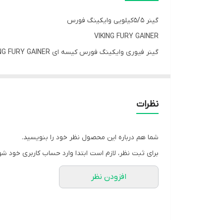
گینر ۵/۵کیلویی وایکینگ فورس
VIKING FURY GAINER
کربوهیدرات و چربی را با هدف کمک به افزایش حجم عضلان
نظرات
وزن هستید هیچ افزایش وزنی مشاهده نمی کنید این کالری 
از تمرین میل کنید، می تواند به شدت بر توانایی شما ب
شما هم درباره این محصول نظر خود را بنویسید.
سرشار از درشت مغذی ها را بخورید. اینجاست که مصرف VIKING FURY GAINER کمک کننده خواهد بو
برای ثبت نظر، لازم است ابتدا وارد حساب کاربری خود شو
افزودن نظر
ویژگی های محصول:
✔️یکی از مکمل های افزایش دهنده وزن محبوب
✔️حاوی پروتئین، کربوهیدرات و چربی