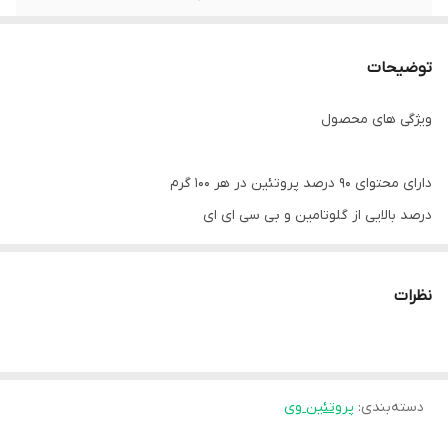
توضیحات
ویژگی های محصول
دارای محتوای 90 درصد پروتئین در هر 100 گرم
درصد بالایی از گلوتامین و بی سی ای ای
ارزش بیولوژیکی بالا
بهبود بازسازی
نظرات
پروتئین وی حاصل از گوشت گاو علف خوار
محصول دارای گواهی حلال
بدون کربوهیدرات
40 سروینگ
دسته‌بندی
:
پروتئین وی
1 کیلوگرم