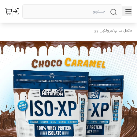
مکمل شااپ
/
پروتئین وی