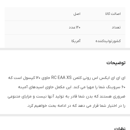
اصالت کالا
اصل
تعداد
۱۲۰ عدد
کشورتولیدکننده
آمریکا
تاریخ مصرف
بیشتر از یکسال
توضیحات
ای ای ای ایکس اس رونی کلمن RC EAA XS حاوی 120 کپسول است که
60 سروینگ شما را مهیا می کند. این مکمل حاوی اسیدهای آمینه
ضروری هستند که بدن شما قادر به تولید آنها نیست و مزایای متنوعی
را در اختیار شما قرار می دهد که در ادامه بحث خواهیم کرد.
فواید ای ای ای ایکس اس رونی کلمن RC EAA XS
نظرات