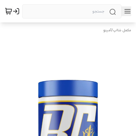
مکمل شااپ
/
آمینو