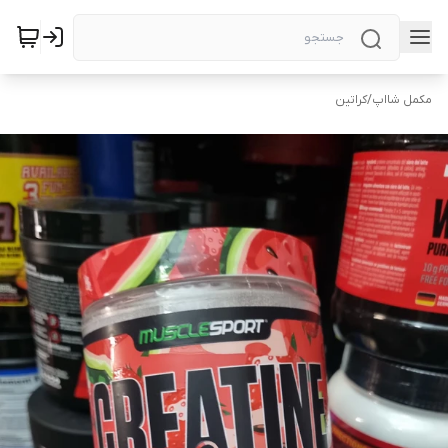
مکمل شااپ
/
کراتین