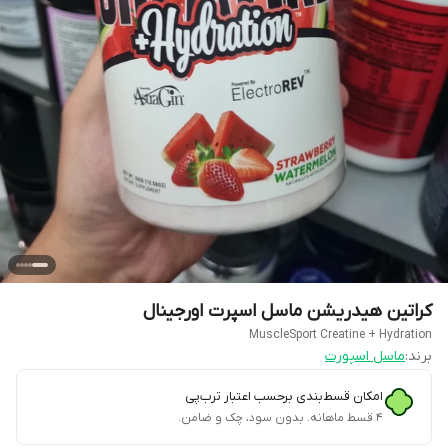
کراتین هیدریشن ماسل اسپرت اورجینال
MuscleSport Creatine + Hydration
برند:
ماسل اسپورت
امکان قسط‌بندی برحسب اعتبار ترب‌پی
۴ قسط ماهانه. بدون سود، چک و ضامن.