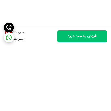
7,200,000
21
%
افزودن به سبد خرید
5,650,000
برگشت به بالا