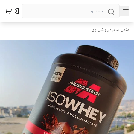
مکمل شااپ
/
پروتئین وی