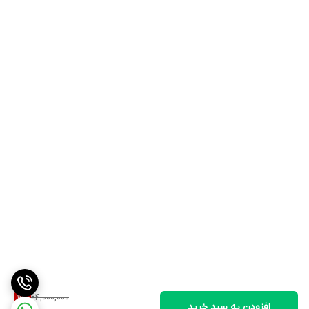
3/5 گرم BCAA: مکمل ISOWHEY ماسل تچ به طور طبیعی سرشار از
آمینو اسیدهای شاخه دار است که به حفظ عضلات و حمایت از عضله
سازی کمک می کند.
صفر گرم قند اضافه شده: هیچ قندی برای کمک به پایین نگه داشتن
کربوهیدرات ها و کالری برای یک پروفایل مطلوب درشت مغذی ها اضافه
نمی شود.
25 گرم پروتئین: هر وعده 25 گرم ایزوله پروتئین آب پنیر میکروفیلتر
شده و اولترافیلتر شده را فراهم می کند –
فرآیندی که کربوهیدرات ها، قندها، چربی، لاکتوز و کلسترول را کاهش می
دهد.
24,000,000
11
%
افزودن به سبد خرید