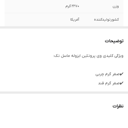
وزن
۲۲۷۰ گرم
کشورتولیدکننده
آمریکا
توضیحات
ویژگی کلیدی وی پروتئین ایزوله ماسل تک:
✔️صفر گرم چربی
✔️صفر گرم قند
✔️3/5 گرم بی سی ای ای ها
✔️2/11 گرم EAA
نظرات
✔️25 گرم پروتئین ایزوله خالص در هر وعده